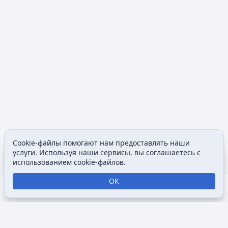
Cookie-файлы помогают нам предоставлять наши
Содержание
Допол
услуги. Используя наши сервисы, вы соглашаетесь с
Просмотры
associated
использованием cookie-файлов.
ОК
Открыть поиск
Открыть меню
Отк