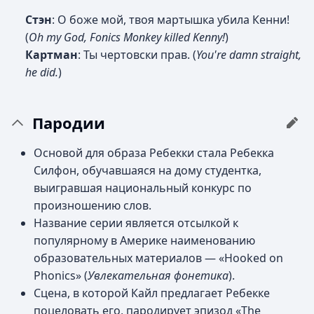
Стэн
: О боже мой, твоя мартышка убила Кенни!
(
Oh my God, Fonics Monkey killed Kenny!
)
Картман
: Ты чертовски прав. (
You're damn straight,
he did.
)
Пародии
Основой для образа Ребекки стала Ребекка
Силфон, обучавшаяся на дому студентка,
выигравшая национальный конкурс по
произношению слов.
Название серии является отсылкой к
популярному в Америке наименованию
образовательных материалов — «Hooked on
Phonics» (
Увлекательная фонетика
).
Сцена, в которой Кайл предлагает Ребекке
поцеловать его, пародирует эпизод «The