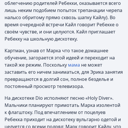
облегчению родителей Ребекки, оказывается всего
лишь неким подобием попыток трепанации черепа
налысо обритому прямо сквозь шапку Кайлу). Во
время очередной встречи Кайл говорит Ребекке о
своём чувстве, и они целуются. Кайл приглашает
Ребекку на школьную дискотеку.
Картман, узнав от Марка что такое домашнее
обучение, загорается этой идеей и переходит на
такой же режим. Поскольку
мама
не может
заставить его ничем заниматься, для Эрика занятия
превращаются в долгий сон, полное безделье и
постоянный просмотр телевизора.
На дискотеке Dio исполняют песню «Holy Diver».
Мальчики планируют примотать Марка изолентой
к флагштоку. Под впечатлением от поцелуев
Ребекка приходит на дискотеку вульгарно одетой и
целуется со всеми подряд; Марк говорит Кайлу, что