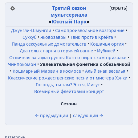
Третий сезон
[
скрыть
]
мультсериала
«
Южный Парк
»
Джунгли-Шмунгли
Самопроизвольное возгорание
Суккуб
Яковозавры
Твик против Крэйга
Панда сексуальных домогательств
Кошачья оргия
Два голых парня в горячей ванне
Иубилей
Отличная загадка группы Korn о пиратском призраке
Чинпокомон
Увлекательная фонетика с обезьянкой
Кошмарный Марвин в космосе
Алый знак веселья
Классические рождественские песни от мистера Хэнки
Господь, ты там? Это я, Иисус
Всемирный флейтовый концерт
Сезоны
← предыдущий
|
следующий →
Категории