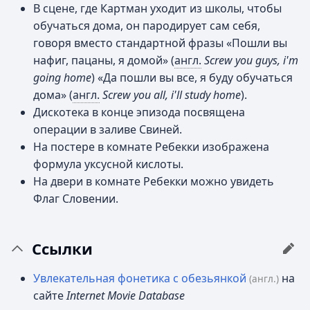
В сцене, где Картман уходит из школы, чтобы
обучаться дома, он пародирует сам себя,
говоря вместо стандартной фразы «Пошли вы
нафиг, пацаны, я домой» (
англ.
Screw you guys, i'm
going home
) «Да пошли вы все, я буду обучаться
дома» (
англ.
Screw you all, i'll study home
).
Дискотека в конце эпизода посвящена
операции в заливе Свиней.
На постере в комнате Ребекки изображена
формула уксусной кислоты.
На двери в комнате Ребекки можно увидеть
Флаг Словении.
Ссылки
Увлекательная фонетика с обезьянкой
на
(англ.)
сайте
Internet Movie Database