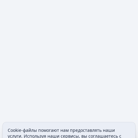
Cookie-файлы помогают нам предоставлять наши
Допол
услуги. Используя наши сервисы, вы соглашаетесь с
Просмотры
associated