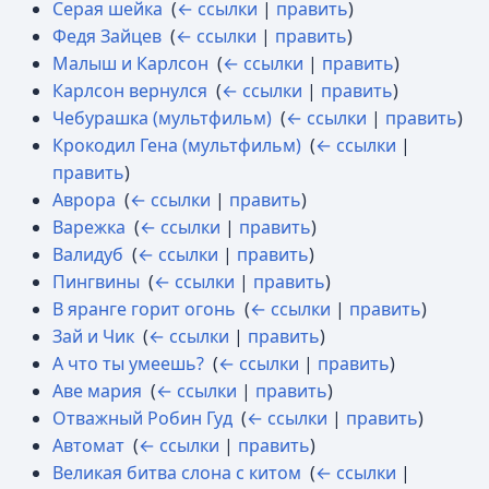
Серая шейка
‎
(
← ссылки
|
править
)
Федя Зайцев
‎
(
← ссылки
|
править
)
Малыш и Карлсон
‎
(
← ссылки
|
править
)
Карлсон вернулся
‎
(
← ссылки
|
править
)
Чебурашка (мультфильм)
‎
(
← ссылки
|
править
)
Крокодил Гена (мультфильм)
‎
(
← ссылки
|
править
)
Аврора
‎
(
← ссылки
|
править
)
Варежка
‎
(
← ссылки
|
править
)
Валидуб
‎
(
← ссылки
|
править
)
Пингвины
‎
(
← ссылки
|
править
)
В яранге горит огонь
‎
(
← ссылки
|
править
)
Зай и Чик
‎
(
← ссылки
|
править
)
А что ты умеешь?
‎
(
← ссылки
|
править
)
Аве мария
‎
(
← ссылки
|
править
)
Отважный Робин Гуд
‎
(
← ссылки
|
править
)
Автомат
‎
(
← ссылки
|
править
)
Великая битва слона с китом
‎
(
← ссылки
|