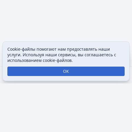
Cookie-файлы помогают нам предоставлять наши
Допол
услуги. Используя наши сервисы, вы соглашаетесь с
Просмотры
associated
использованием cookie-файлов.
ОК
Открыть поиск
Открыть меню
Отк
Викимультия (
англ.
Wikimultia
) — общедоступная интернет-
энциклопедия, посвященная анимации, созданная для
того, чтобы собрать и систематизировать информацию о