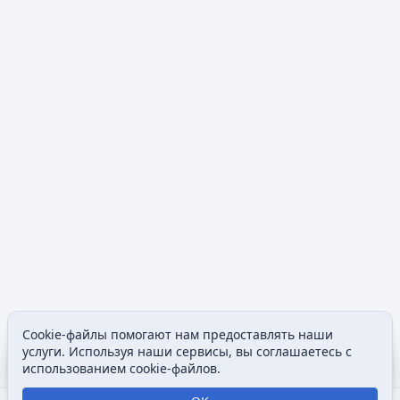
Cookie-файлы помогают нам предоставлять наши
Содержание
Допол
услуги. Используя наши сервисы, вы соглашаетесь с
Просмотры
associated
использованием cookie-файлов.