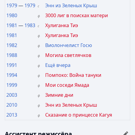
1979
—
1979
Энн из Зеленых Крыш
с
1980
3000 лиг в поисках матери
ф
1981
—
1983
Хулиганка Тиэ
с
1981
Хулиганка Тиэ
ф
1982
Виолончелист Госю
ф
1988
Могила светлячков
ф
1991
Ещё вчера
ф
1994
Помпоко: Война тануки
ф
1999
Мои соседи Ямада
ф
2003
Зимние дни
ф
2010
Энн из Зеленых Крыш
ф
2013
Сказание о принцессе Кагуя
ф
Ассистент режиссёра