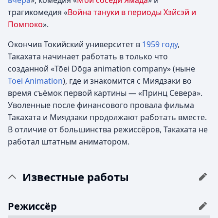
вчера
», комедия «
Мои соседи Ямада
» и
трагикомедия «
Война тануки в периоды Хэйсэй и
Помпоко
».
Окончив Токийский университет в
1959 году
,
Такахата начинает работать в только что
созданной «Tōei Dōga animation company» (ныне
Toei Animation
), где и знакомится с Миядзаки во
время съёмок первой картины — «Принц Севера».
Уволенные после финансового провала фильма
Такахата и Миядзаки продолжают работать вместе.
В отличие от большинства режиссёров, Такахата не
работал штатным аниматором.
Известные работы
Режиссёр