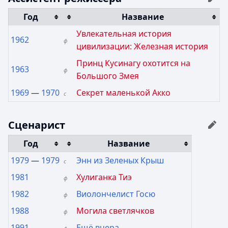
Год
Название
Увлекательная история
1962
ф
цивилизации: Железная история
Принц Кусинагу охотится на
1963
ф
Большого Змея
1969
—
1970
Секрет маленькой Акко
с
Сценарист
Год
Название
1979
—
1979
Энн из Зеленых Крыш
с
1981
Хулиганка Тиэ
ф
1982
Виолончелист Госю
ф
1988
Могила светлячков
ф
1991
Ещё вчера