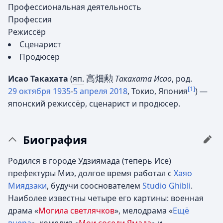
Профессиональная деятельность
Профессия
Режиссёр
Сценарист
Продюсер
高畑勲
Исао Такахата
(
яп.
Такахата Исао
, род.
[1]
29 октября
1935
-
5 апреля
2018
, Токио, Япония
)
—
японский режиссёр, сценарист и продюсер.
Биография
Родился в городе Удзиямада (теперь Исе)
префектуры Миэ, долгое время работал с
Хаяо
Миядзаки
, будучи сооснователем
Studio Ghibli
.
Наиболее известны четыре его картины: военная
драма «
Могила светлячков
», мелодрама «
Ещё