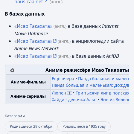
nausicaa.net
(англ.)
В базах данных
«Исао Такахата»
в базе данных
Internet
(англ.)
Movie Database
«Исао Такахата»
в энциклопедии сайта
(англ.)
Anime News Network
«Исао Такахата»
в базе данных
AniDB
(англ.)
Аниме режиссёра
Исао Такахаты
Ещё вчера
Панда большая и маленьк
Аниме-фильмы
Панда большая и маленькая: Дождлив
Люпен III
Три тысячи лиг в поисках 
Аниме-сериалы
Хайди - девочка Альп
Энн из Зелёны
Категории
Родившиеся 29 октября
Родившиеся в 1935 году