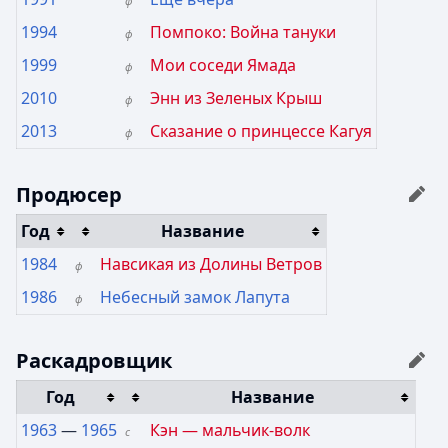
ф
1994
Помпоко: Война тануки
ф
1999
Мои соседи Ямада
ф
2010
Энн из Зеленых Крыш
ф
2013
Сказание о принцессе Кагуя
ф
Продюсер
Год
Название
1984
Навсикая из Долины Ветров
ф
1986
Небесный замок Лапута
ф
Раскадровщик
Год
Название
1963
—
1965
Кэн — мальчик-волк
с