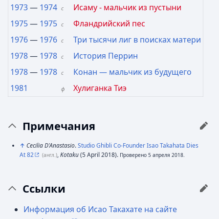
1973
—
1974
Исаму - мальчик из пустыни
с
1975
—
1975
Фландрийский пес
с
1976
—
1976
Три тысячи лиг в поисках матери
с
1978
—
1978
История Перрин
с
1978
—
1978
Конан — мальчик из будущего
с
1981
Хулиганка Тиэ
ф
Примечания
↑
Cecilia D'Anastasio
.
Studio Ghibli Co-Founder Isao Takahata Dies
At 82
,
Kotaku
(5 April 2018).
(англ.)
Проверено 5 апреля 2018.
Ссылки
Информация об Исао Такахате на сайте