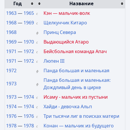
Год
Название
1963
—
1965
Кэн — мальчик-волк
с
1968
—
1969
Щелкунчик Китаро
с
1968
Принц Севера
ф
1969
—
1970
Выдающийся Атаро
с
1971
—
1972
Бейсбольная команда Апач
с
1971
—
1972
Люпен III
с
1972
Панда большая и маленькая
ф
Панда большая и маленькая:
1973
ф
Дождливый день в цирке
1973
—
1974
Исаму - мальчик из пустыни
с
1974
—
1974
Хайди - девочка Альп
с
1976
—
1976
Три тысячи лиг в поисках матери
с
1978
—
1978
Конан — мальчик из будущего
с