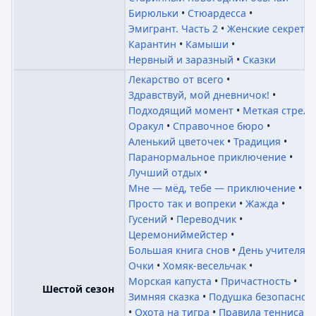
Бирюльки
Стюардесса
Эмигрант. Часть 2
Женские секреты
Карантин
Камыши
Нервный и заразный
Сказки
Лекарство от всего
Здравствуй, мой дневничок!
Подходящий момент
Меткая стрела
Оракул
Справочное бюро
Аленький цветочек
Традиция
Паранормальное приключение
Лучший отдых
Мне — мёд, тебе — приключение
Просто так и вопреки
Жажда
Гусений
Переводчик
Церемониймейстер
Большая книга снов
День учителя
Очки
Хомяк-весельчак
Морская капуста
Причастность
Шестой сезон
Зимняя сказка
Подушка безопаснос
Охота на тигра
Правила тенниса