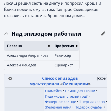
Лосяш решил сесть на диету и попросил Кроша и
Ёжика помочь ему в этом. Так трое Смешариков
оказались в старом заброшенном доме…
Над эпизодом работали
Персона
Профессия
Александра Аверьянова
Режиссёр
Алексей Лебедев
Сценарист
Список эпизодов
[
скрыть
мультсериала
«
Смешарики
»
Скамейка
Принц для Нюши
Куда уходит старый год?
Фанерное солнце
Энергия храпа
Железная няня
Подарок судьбы