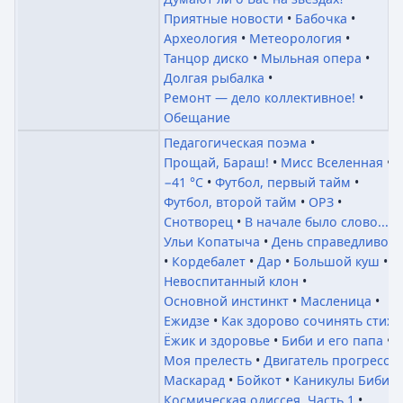
Приятные новости
Бабочка
Археология
Метеорология
Танцор диско
Мыльная опера
Долгая рыбалка
Ремонт — дело коллективное!
Обещание
Педагогическая поэма
Прощай, Бараш!
Мисс Вселенная
−41 °C
Футбол, первый тайм
Футбол, второй тайм
ОРЗ
Снотворец
В начале было слово...
Ульи Копатыча
День справедливост
Кордебалет
Дар
Большой куш
Невоспитанный клон
Основной инстинкт
Масленица
Ежидзе
Как здорово сочинять стихи
Ёжик и здоровье
Биби и его папа
Моя прелесть
Двигатель прогресса
Маскарад
Бойкот
Каникулы Биби
Космическая одиссея. Часть 1