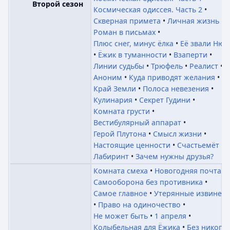
Второй сезон
Космическая одиссея. Часть 2
Скверная примета
Личная жизнь
Роман в письмах
Плюс снег, минус ёлка
Её звали Ню
Ёжик в туманности
Взаперти
Линии судьбы
Трюфель
Реалист
Аноним
Куда приводят желания
Край Земли
Полоса невезения
Кулинария
Секрет Гудини
Комната грусти
Вестибулярный аппарат
Герой Плутона
Смысл жизни
Настоящие ценности
Счастьемёт
Лабиринт
Зачем нужны друзья?
Комната смеха
Новогодняя почта
Самооборона без противника
Самое главное
Утерянные извинен
Право на одиночество
Не может быть
1 апреля
Колыбельная для Ёжика
Без никого