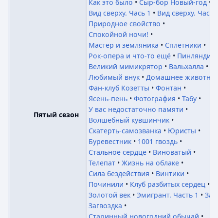
Как это было
Сыр-бор Новый-год
Вид сверху. Чась 1
Вид сверху. Чась 
Природное свойство
Спокойной ночи!
Мастер и земляника
Сплетники
Рок-опера и что-то ещё
Пинляндия
Великий мимикрятор
Вальхалла
Любимый внук
Домашнее животно
Фан-клуб Козетты
Фонтан
Ясень-пень
Фотография
Табу
У вас недостаточно памяти
Пятый сезон
Волшебный кувшинчик
Скатерть-самозванка
Юристы
Буревестник
1001 гвоздь
Стальное сердце
Виноватый
Телепат
Жизнь на облаке
Сила бездействия
Винтики
Починили
Клуб разбитых сердец
Золотой век
Эмигрант. Часть 1
Заг
Загвоздка
Старинный новогодний обычай