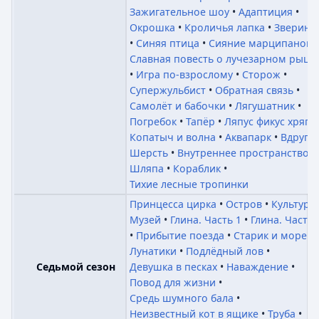
Зажигательное шоу
Адаптиция
Окрошка
Кроличья лапка
Зверине
Синяя птица
Сияние марципанов
Славная повесть о лучезарном рыца
Игра по-взрослому
Сторож
Супержульбист
Обратная связь
Самолёт и бабочки
Лягушатник
Погребок
Тапёр
Ляпус фикус хряпу
Копатыч и волна
Аквапарк
Вдруг
Шерсть
Внутреннее пространство
Шляпа
Кораблик
Тихие лесные тропинки
Принцесса цирка
Остров
Культура
Музей
Глина. Часть 1
Глина. Часть 
Прибытие поезда
Старик и море
Лунатики
Подлёдный лов
Девушка в песках
Наваждение
Седьмой сезон
Повод для жизни
Средь шумного бала
Неизвестный кот в ящике
Труба