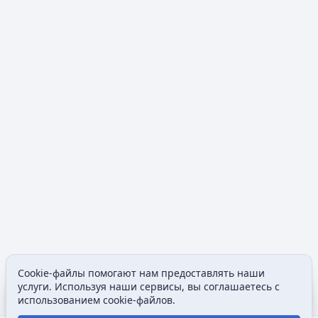
Cookie-файлы помогают нам предоставлять наши
Содержание
Допол
услуги. Используя наши сервисы, вы соглашаетесь с
Просмотры
associated
использованием cookie-файлов.