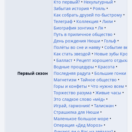
Кто первый?
Некультурный
Забытая история
Рояль
Как собрать друзей по-быстрому
Телеграф
Коллекция
Лили
Биография зонтика
Ля
Путь в приличное общество
День рождения Нюши
Гольф
Полёты во сне и наяву
Событие век
Как стать звездой
Новые зубы Крош
Балласт
Рецепт хорошего отдыха
Водные процедуры
Красота
Последняя радуга
Большие гонки
Первый сезон
Магнетизм
Тайное общество
Горы и конфеты
Что нужно всем
Торжество разума
Живые часы
Это сладкое слово «мёд»
Играй, гармония!
Талисман
Страшилка для Нюши
Маленькое большое море
Операция «Дед Мороз»
Думают ли о Вас на звёздах?