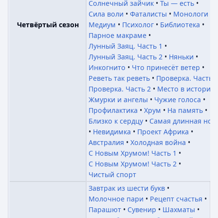
Солнечный зайчик
Ты — есть
Сила воли
Фаталисты
Монологи
Медиум
Психолог
Библиотека
Четвёртый сезон
Парное макраме
Лунный Заяц. Часть 1
Лунный Заяц. Часть 2
Няньки
Инкогнито
Что принесёт ветер
Реветь так реветь
Проверка. Часть 
Проверка. Часть 2
Место в истории
Жмурки и ангелы
Чужие голоса
Профилактика
Хрум
На память
Близко к сердцу
Самая длинная ноч
Невидимка
Проект Африка
Австралия
Холодная война
С Новым Хрумом! Часть 1
С Новым Хрумом! Часть 2
Чистый спорт
Завтрак из шести букв
Молочное пари
Рецепт счастья
Парашют
Сувенир
Шахматы