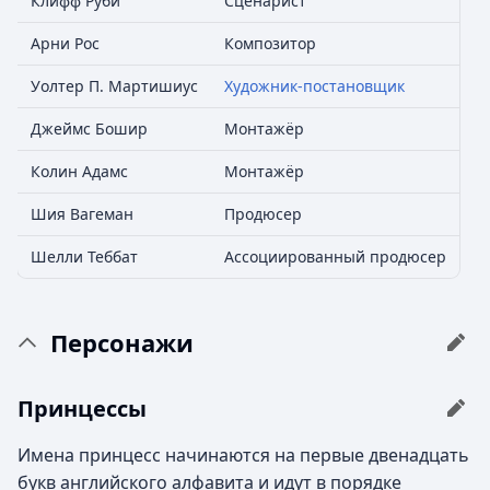
Клифф Руби
Сценарист
Арни Рос
Композитор
Уолтер П. Мартишиус
Художник-постановщик
Джеймс Бошир
Монтажёр
Колин Адамс
Монтажёр
Шия Вагеман
Продюсер
Шелли Теббат
Ассоциированный продюсер
Персонажи
Принцессы
Имена принцесс начинаются на первые двенадцать
букв английского алфавита и идут в порядке