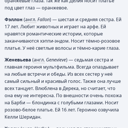
оранжевые глаза. Так же как Делия носит платье
под цвет глаз — оранжевое.
Фэллон
(
англ.
Fallon
) — шестая и средняя сестра. Ей
17 лет. Любит животных и играет на арфе. Ей
нравятся романтические истории, которые
заканчиваются хэппи-эндом. Носит тёмно-розовое
платье. У неё светлые волосы и тёмно-карие глаза.
Женевьева
(
англ.
Genevieve
) — седьмая сестра и
главная героиня мультфильма. Всегда опаздывает
на любые встречи и обеды. Из всех сестер у неё
самый сильный и красивый голос. Также она лучше
всех танцует. Влюблена в Дерека, но считает, что
она ему не интересна. По внешности очень похожа
на Барби — блондинка с голубыми глазами. Носит
розово-белое платье. Ей 16 лет. Героиню озвучила
Келли Шеридан.