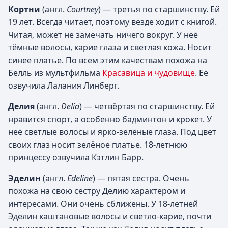
Кортни
(
англ.
Courtney
) — третья по старшинству. Ей
19 лет. Всегда читает, поэтому везде ходит с книгой.
Читая, может не замечать ничего вокруг. У неё
тёмные волосы, карие глаза и светлая кожа. Носит
синее платье. По всем этим качествам похожа на
Белль из мультфильма
Красавица и чудовище
. Её
озвучила Лалания Линберг.
Делия
(
англ.
Delia
) — четвёртая по старшинству. Ей
нравится спорт, а особенно бадминтон и крокет. У
неё светлые волосы и ярко-зелёные глаза. Под цвет
своих глаз носит зелёное платье. 18-летнюю
принцессу озвучила Кэтлин Барр.
Эделин
(
англ.
Edeline
) — пятая сестра. Очень
похожа на свою сестру Делию характером и
интересами. Они очень сближены. У 18-летней
Эделин каштановые волосы и светло-карие, почти