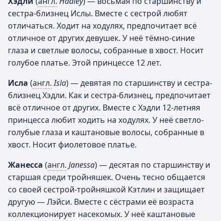
Хэдли
(
англ.
Hadley
) — восьмая по старшинству и
сестра-близнец Ислы. Вместе с сестрой любят
отличаться. Ходит на ходулях, предпочитает всё
отличное от других девушек. У неё тёмно-синие
глаза и светлые волосы, собранные в хвост. Носит
голубое платье. Этой принцессе 12 лет.
Исла
(
англ.
Isla
) — девятая по старшинству и сестра-
близнец Хэдли. Как и сестра-близнец, предпочитает
всё отличное от других. Вместе с Хэдли 12-летняя
принцесса любит ходить на ходулях. У неё светло-
голубые глаза и каштановые волосы, собранные в
хвост. Носит фиолетовое платье.
Жанесса
(
англ.
Janessa
) — десятая по старшинству и
старшая среди тройняшек. Очень тесно общается
со своей сестрой-тройняшкой Кэтлин и защищает
другую — Лэйси. Вместе с сёстрами её возраста
коллекционирует насекомых. У неё каштановые