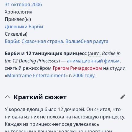
31 октября
2006
Хронология
Приквел(ы)
Дневники Барби
Сиквел(ы)
Барби: Сказочная страна. Волшебная радуга
Барби и 12 танцующих принцесс
(
англ.
Barbie in
the 12 Dancing Princesses
) —
анимационный фильм
,
снятый режиссёром
Грегом Ричардсоном
на студии
«
Mainframe Entertainment
» в
2006 году
.
Краткий сюжет
У короля-вдовца было 12 дочерей. Он считал, что
ни одна из них не похожа на настоящую принцессу.
Каждая из принцесс-непосед увлекалась
интересными вещами: коллекционированием