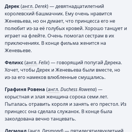
Дерек
(
англ.
Derek
) — девятнадцатилетний
королевский башмачник. Ему очень нравится
Женевьева, но он думает, что принцесса его не
полюбит из-за её голубых кровей. Хорошо танцует и
играет на флейте. Очень помогал сестрам в их
приключениях. В конце фильма женится на
Женевьеве.
Феликс
(
англ.
Felix
) — говорящий попугай Дерека.
Хочет, чтобы Дерек и Женевьева были вместе, но
из-за его намеков влюбленные смущались.
Графиня Ровена
(
англ.
Duchess Rowena
) —
корыстная и злая женщина сорока семи лет.
Пыталась отравить короля и занять его престол. Из
принцесс она сделала служанок. В конце была
заколдована вечно танцевать.
Десмонд
(
англ.
Desmond
) — пятидесятидвухлетний