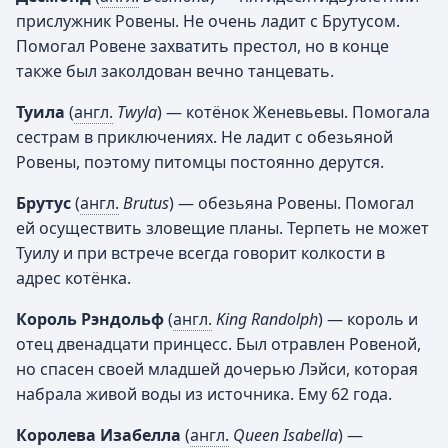
прислужник Ровены. Не очень ладит с Брутусом.
Помогал Ровене захватить престол, но в конце
также был заколдован вечно танцевать.
Туила
(
англ.
Twyla
) — котёнок Женевьевы. Помогала
сестрам в приключениях. Не ладит с обезьяной
Ровены, поэтому питомцы постоянно дерутся.
Брутус
(
англ.
Brutus
) — обезьяна Ровены. Помогал
ей осуществить зловещие планы. Терпеть не может
Туилу и при встрече всегда говорит колкости в
адрес котёнка.
Король Рэндольф
(
англ.
King Randolph
) — король и
отец двенадцати принцесс. Был отравлен Ровеной,
но спасен своей младшей дочерью Лэйси, которая
набрала живой воды из источника. Ему 62 года.
Королева Изабелла
(
англ.
Queen Isabella
) —