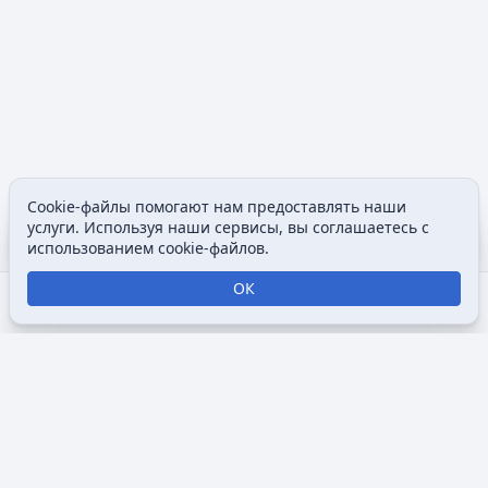
Cookie-файлы помогают нам предоставлять наши
Содержание
Допол
услуги. Используя наши сервисы, вы соглашаетесь с
Просмотры
associated
использованием cookie-файлов.
ОК
Открыть поиск
Открыть меню
Отк
Викимультия (
англ.
Wikimultia
) — общедоступная интернет-
энциклопедия, посвященная анимации, созданная для