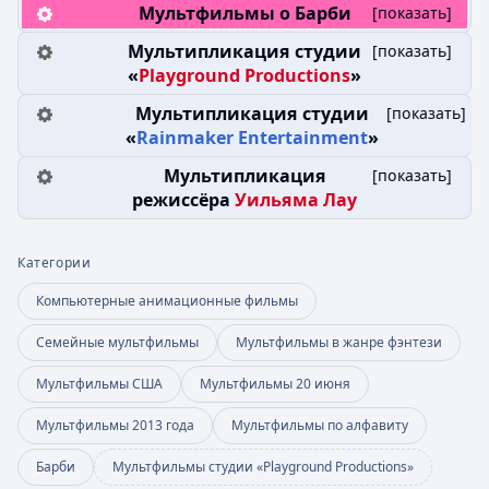
Мультфильмы о Барби
[
показать
]
Мультипликация студии
[
показать
]
«
Playground Productions
»
Мультипликация студии
[
показать
]
«
Rainmaker Entertainment
»
Мультипликация
[
показать
]
режиссёра
Уильяма Лау
Категории
Компьютерные анимационные фильмы
Семейные мультфильмы
Мультфильмы в жанре фэнтези
Мультфильмы США
Мультфильмы 20 июня
Мультфильмы 2013 года
Мультфильмы по алфавиту
Барби
Мультфильмы студии «Playground Productions»