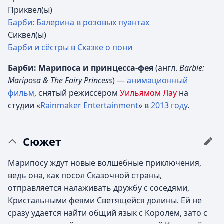
Приквел(ы)
Барби: Балерина в розовых пуантах
Сиквел(ы)
Барби и сёстры в Сказке о пони
Барби: Марипоса и принцесса-фея
(
англ.
Barbie:
Mariposa & The Fairy Princess
) —
анимационный
фильм
, снятый режиссёром
Уильямом Лау
на
студии «
Rainmaker Entertainment
» в
2013 году
.
Сюжет
Марипосу ждут новые волшебные приключения,
ведь она, как посол Сказочной страны,
отправляется налаживать дружбу с соседями,
Кристальными феями Светящейся долины. Ей не
сразу удается найти общий язык с Королем, зато с