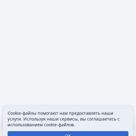
Cookie-файлы помогают нам предоставлять наши
Содержание
Допол
услуги. Используя наши сервисы, вы соглашаетесь с
Просмотры
associated
использованием cookie-файлов.
ОК