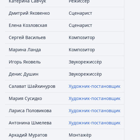
Катерина Савчук
Режиссёр
Дмитрий Яковенко
Сценарист
Елена Козловская
Сценарист
Сергей Васильев
Композитор
Марина Ланда
Композитор
Игорь Яковель
Звукорежиссёр
Денис Душин
Звукорежиссёр
Салават Шайхинуров
Художник-постановщик
Мария Сусидко
Художник-постановщик
Лариса Половикова
Художник-постановщик
Антонина Шмелева
Художник-постановщик
Аркадий Муратов
Монтажёр