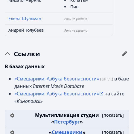
Михаил Черняк
Копатыч
Пин
Елена Шульман
Роль не указана
Андрей Толубеев
Роль не указана
Ссылки
В базах данных
«Смешарики: Азбука безопасности»
в базе
(англ.)
данных
Internet Movie Database
«Смешарики: Азбука безопасности»
на сайте
«Кинопоиск»
Мультипликация студии
[
показать
]
«
Петербург
»
«
Смешарики
»
[
показать
]