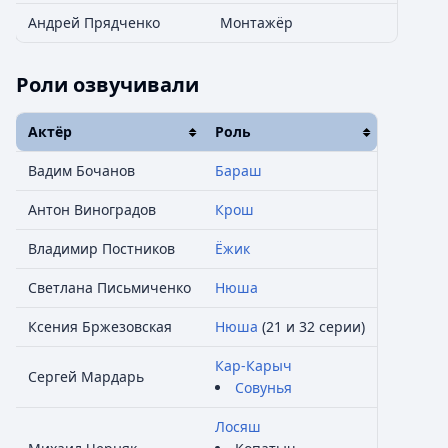
Андрей Прядченко
Монтажёр
Роли озвучивали
Актёр
Роль
Вадим Бочанов
Бараш
Антон Виноградов
Крош
Владимир Постников
Ёжик
Светлана Письмиченко
Нюша
Ксения Бржезовская
Нюша
(21 и 32 серии)
Кар-Карыч
Сергей Мардарь
Совунья
Лосяш