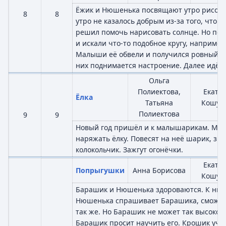
Ёжик и Нюшенька посвящают утро рисов
8
8
утро не казалось добрым из-за того, что н
решил помочь нарисовать солнце. Но по
и искали что-то подобное кругу, например,
Малыши её обвели и получился ровный кру
них поднимается настроение. Далее идёт 
Ольга
Полиектова,
Екате
Ёлка
Татьяна
Кошуж
Полиектова
9
9
Новый год пришёл и к малышарикам. Ма
наряжать ёлку. Повесят на неё шарик, звё
колокольчик. Зажгут огонёчки.
Екате
Попрыгушки
Анна Борисова
Кошуж
Барашик и Нюшенька здороваются. К ним
Нюшенька спрашивает Барашика, сможет
так же. Но Барашик не может так высоко 
Барашик просит научить его. Крошик учи