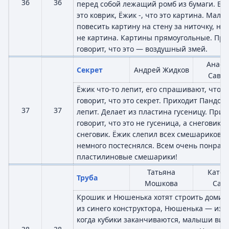
36
36
перед собой лежащий ромб из бумаги. Бар
это коврик, Ёжик -, что это картина. Ма
повесить картину на стену за ниточку, но
не картина. Картины прямоугольные. При
говорит, что это — воздушный змей.
Анаст
Секрет
Андрей Жидков
Савче
Ёжик что-то лепит, его спрашивают, что о
говорит, что это секрет. Приходит Пандочк
37
37
лепит. Делает из пластина гусеницу. Прих
говорит, что это не гусеница, а снеговик. 
снеговик. Ёжик слепил всех смешариков! 
немного постеснялся. Всем очень понрав
пластилиновые смешарики!
Татьяна
Катер
Труба
Мошкова
Савч
Крошик и Нюшенька хотят строить домик 
из синего конструктора, Нюшенька — из к
когда кубики заканчиваются, малыши видя