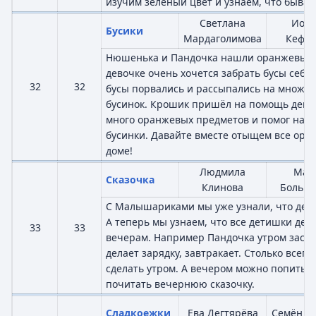
изучим зелёный цвет и узнаем, что бывает
Светлана
Иор
Бусики
Мардаголимова
Кефа
Нюшенька и Пандочка нашли оранжевые 
девочке очень хочется забрать бусы себе.
32
32
бусы порвались и рассыпались на множес
бусинок. Крошик пришёл на помощь дево
много оранжевых предметов и помог най
бусинки. Давайте вместе отыщем все ор
доме!
Людмила
Мар
Сказочка
Клинова
Больша
С Малышариками мы уже узнали, что дела
А теперь мы узнаем, что все детишки дел
33
33
вечерам. Например Пандочка утром засти
делает зарядку, завтракает. Столько всего
сделать утром. А вечером можно попить м
почитать вечернюю сказочку.
Сладкоежки
Ева Дегтярёва
Семён В