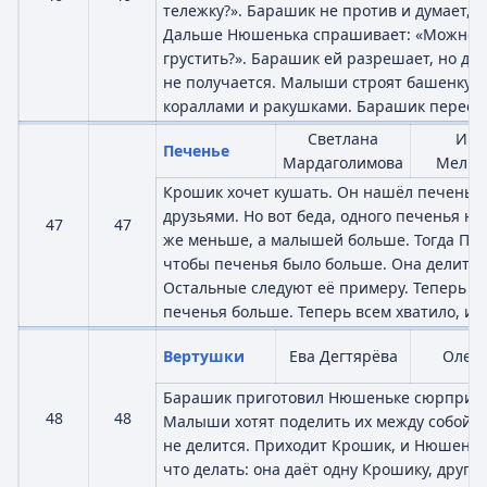
тележку?». Барашик не против и думает, ч
Дальше Нюшенька спрашивает: «Можно д
грустить?». Барашик ей разрешает, но долг
не получается. Малыши строят башенку 
кораллами и ракушками. Барашик переста
Светлана
Иго
Печенье
Мардаголимова
Мельн
Крошик хочет кушать. Он нашёл печенье 
друзьями. Но вот беда, одного печенья не
47
47
же меньше, а малышей больше. Тогда Пан
чтобы печенья было больше. Она делит е
Остальные следуют её примеру. Теперь 
печенья больше. Теперь всем хватило, и 
Вертушки
Ева Дегтярёва
Олег 
Барашик приготовил Нюшеньке сюрприз: 
48
48
Малыши хотят поделить их между собой, но
не делится. Приходит Крошик, и Нюшеньк
что делать: она даёт одну Крошику, другу