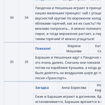
Пандочка и Нюшенька играют в принцесс!
наших маленьких принцесс чай с угощени
34
34
вкусностей кругом! Но мороженое холодное
яблоками горячий, как же их съесть? Нав
вежливо попросить… А можно положить 
пирог, и тогда мороженое растает, а пиро
таким горячим! И можно угощаться!
Марина
Катер
Поехали!
Мошкова
Савч
Барашик и Нюшенька идут к Пандочке на 
35
35
это очень далеко. Сначала они поехали н
потом на кораблике Крошика, а когда добр
было долететь на воздушном шаре до тор
песня «Транспорт».
Иор
Загадка
Анна Борисова
Кефа
Ёжик и Барашик играют в догонялки. Вдру
останавливается, Барашик врезается в н