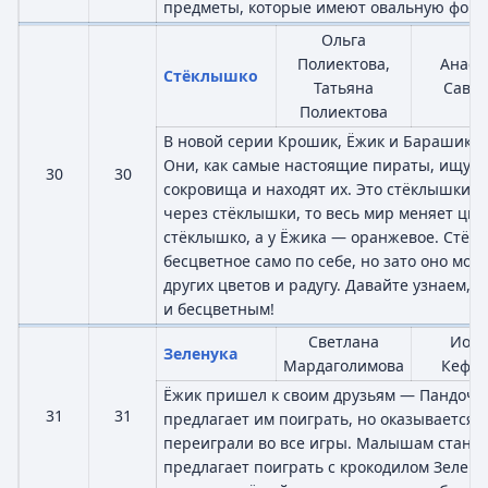
предметы, которые имеют овальную форм
Ольга
Полиектова,
Анаст
Стёклышко
Татьяна
Савче
Полиектова
В новой серии Крошик, Ёжик и Барашик и
Они, как самые настоящие пираты, ищут
30
30
сокровища и находят их. Это стёклышки. 
через стёклышки, то весь мир меняет цве
стёклышко, а у Ёжика — оранжевое. Стё
бесцветное само по себе, но зато оно мож
других цветов и радугу. Давайте узнаем, 
и бесцветным!
Светлана
Иор
Зеленука
Мардаголимова
Кефа
Ёжик пришел к своим друзьям — Пандочке
31
31
предлагает им поиграть, но оказывается, 
переиграли во все игры. Малышам станов
предлагает поиграть с крокодилом Зелену