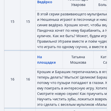
Ведёрко
Уварова
Больша
В этой серии развивающего мультфильма
и Нюшенька играют в песочнице и никак 
15
15
синие ведёрко. Крошик хочет, чтобы вед
Пандочка хочет по нему барабанить, а Н
куличек. Как же быть? Может, будем играт
Правильно! Играем вместе и поём чудесну
что играть по одному скучно, а вместе вес
На
Татьяна
Катер
площадке
Мошкова
Савч
Крошик и Барашик перепачкались в ягода
теперь делать? Мыться! Целиком! Барашик
16
16
потому что пузыри попадают в глазки. Кр
ему поиграть в интересную игру. Хотите у
Смотрите новую серию! Как приучить ма
Научить чистить зубы, ложиться вовремя 
это сделать с веселым мультиков «Малыш