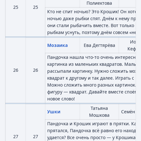
Полиектова
25
25
Кто не спит ночью? Это Крошик! Он хотел
ночью даже рыбки спят. Днём к нему при
они стали рыбачить вместе. Вот только К
рыбкам уснуть, поэтому днём совсем «не к
Иор
Мозаика
Ева Дегтярёва
Кефа
Пандочка нашла что-то очень интересное
картинка из маленьких квадратов. Малыш
26
26
рассыпали картинку. Нужно сложить моза
квадрат к другому и так далее. Играть с м
Можно сложить много разных картинок. С
фигуру — квадрат. Давайте вместе споём 
новое слово!
Татьяна
Ушки
Семён В
Мошкова
Пандочка и Крошик играют в прятки. Как
прятался, Пандочка всё равно его находит.
27
27
удается? Все очень просто — у Крошика у