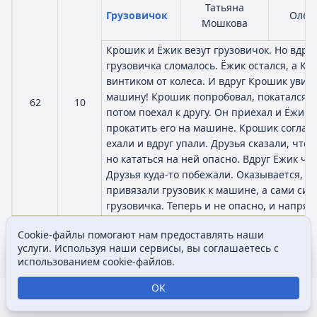
Татьяна
Грузовичок
Олег
Мошкова
Крошик и Ёжик везут грузовичок. Но вдруг
грузовичка сломалось. Ёжик остался, а К
винтиком от колеса. И вдруг Крошик уви
машину! Крошик попробовал, покатался на
62
10
потом поехал к другу. Он приехал и Ёжик
прокатить его на машине. Крошик согласи
ехали и вдруг упали. Друзья сказали, что
но кататься на ней опасно. Вдруг Ёжик чт
Друзья куда-то побежали. Оказывается, он
привязали грузовик к машине, а сами сидя
грузовичка. Теперь и не опасно, и напряг
Cookie-файлы помогают нам предоставлять наши
Иор
Пузыри
Андрей Жидков
Содержание
Допол
услуги. Используя наши сервисы, вы соглашаетесь с
Просмотры
associated
Кефа
использованием cookie-файлов.
Сегодня Малышарики бегают. Случайно Ё
ОК
баночку с мыльными пузырями, и ему бол
Открыть поиск
Открыть меню
Отк
63
11
запустить пузыри, чем побегать. Вместе 