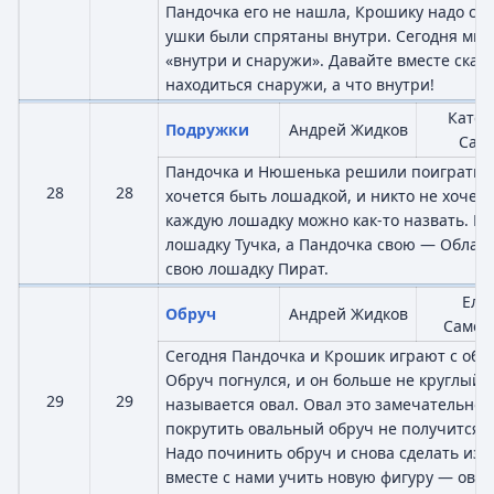
Пандочка его не нашла, Крошику надо сде
ушки были спрятаны внутри. Сегодня мы 
«внутри и снаружи». Давайте вместе скаж
находиться снаружи, а что внутри!
Катер
Подружки
Андрей Жидков
Савч
Пандочка и Нюшенька решили поиграть в
28
28
хочется быть лошадкой, и никто не хочет 
каждую лошадку можно как-то назвать. Н
лошадку Тучка, а Пандочка свою — Облачк
свою лошадку Пират.
Еле
Обруч
Андрей Жидков
Самсо
Сегодня Пандочка и Крошик играют с обру
Обруч погнулся, и он больше не круглый.
29
29
называется овал. Овал это замечательно, 
покрутить овальный обруч не получится. 
Надо починить обруч и снова сделать из н
вместе с нами учить новую фигуру — овал