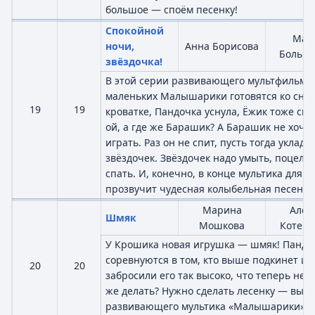
большое — споём песенку!
Спокойной
Мар
ночи,
Анна Борисова
Больша
звёздочка!
В этой серии развивающего мультфильма 
маленьких Малышарики готовятся ко сну.
19
19
кроватке, Пандочка уснула, Ёжик тоже ск
ой, а где же Барашик? А Барашик не хочет
играть. Раз он не спит, пусть тогда уклады
звёздочек. Звёздочек надо умыть, поцело
спать. И, конечно, в конце мультика для 
прозвучит чудесная колыбельная песенка
Марина
Алек
Шмяк
Мошкова
Котено
У Крошика новая игрушка — шмяк! Пандо
соревнуются в том, кто выше подкинет ш
20
20
забросили его так высоко, что теперь не м
же делать? Нужно сделать лесенку — высо
развивающего мультика «Малышарики» и