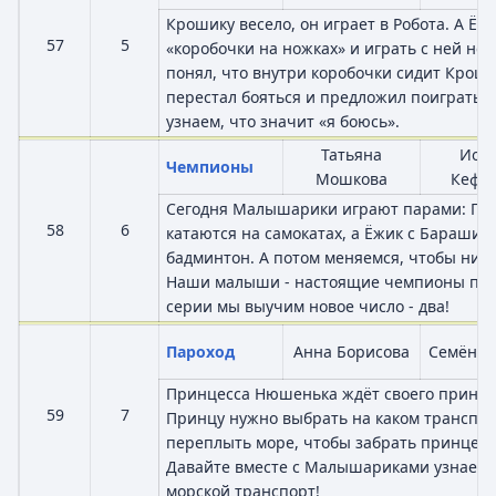
Крошику весело, он играет в Робота. А Ёж
57
5
«коробочки на ножках» и играть с ней не 
понял, что внутри коробочки сидит Кроши
перестал бояться и предложил поиграть в
узнаем, что значит «я боюсь».
Татьяна
Иор
Чемпионы
Мошкова
Кефа
Сегодня Малышарики играют парами: Па
58
6
катаются на самокатах, а Ёжик с Барашик
бадминтон. А потом меняемся, чтобы нико
Наши малыши - настоящие чемпионы по д
серии мы выучим новое число - два!
Пароход
Анна Борисова
Семён В
Принцесса Нюшенька ждёт своего принца
59
7
Принцу нужно выбрать на каком транспо
переплыть море, чтобы забрать принцессу
Давайте вместе с Малышариками узнаем, 
морской транспорт!