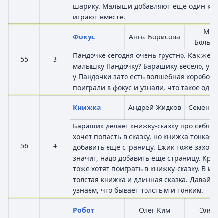
шарику. Малыши добавляют еще один ква
играют вместе.
Мар
Фокус
Анна Борисова
Больш
Пандочке сегодня очень грустно. Как же 
55
3
малышку Пандочку? Барашику весело, у не
у Пандочки зато есть волшебная коробоч
поиграли в фокус и узнали, что такое один
Книжка
Андрей Жидков
Семён В
Барашик делает книжку-сказку про себя.
хочет попасть в сказку, но книжка тонкая,
56
4
добавить еще страницу. Ёжик тоже захотел
значит, надо добавить еще страницу. Кро
тоже хотят поиграть в книжку-сказку. В ит
толстая книжка и длинная сказка. Давай 
узнаем, что бывает толстым и тонким.
Робот
Олег Ким
Олег