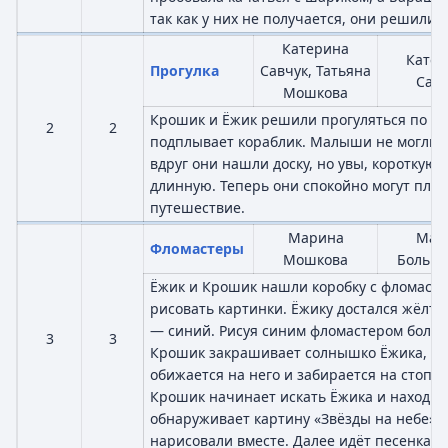
так как у них не получается, они решили 
Катерина
Катер
Прогулка
Савчук, Татьяна
Савч
Мошкова
Крошик и Ёжик решили прогуляться по мо
2
2
подплывает кораблик. Малыши не могли н
вдруг они нашли доску, но увы, короткую.
длинную. Теперь они спокойно могут плыт
путешествие.
Марина
Мар
Фломастеры
Мошкова
Больша
Ёжик и Крошик нашли коробку с фломаст
рисовать картинки. Ёжику достался жёлты
— синий. Рисуя синим фломастером боль
3
3
Крошик закрашивает солнышко Ёжика, пос
обижается на него и забирается на стопку
Крошик начинает искать Ёжика и находит 
обнаруживает картину «Звёзды на небе», 
нарисовали вместе. Далее идёт песенка «