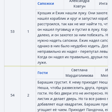
Александра
Сапожки
Инга К
Ковтун
Крошик и Ёжик нашли лужу. Они захотели
нашёл кораблик и круг и запустил корабли
расстроился, так как не мог найти то, что 
он нашел пуговицу и пустил в лужу. Кора
53
1
далеко, и он захотел за ним побежать. Но 
нужно надеть сапожки. Ёжик надел сапож
однако в них было неудобно ходить. Дело 
неправильно их надел - перепутал левый
Когда он надел их правильно, друзья поб
луже.
Светлана
Иго
Гости
Мардаголимова
Мельн
Барашик грустит. К нему приходят Нюшен
Нюша, чтобы развеселить друга, предлага
гости. Но без двери это не интересно. Н
54
2
листик и делает дверь. Но та все равно 
добавляет еще квадратик. Барашик прини
угощает её чаем. Приходит Пандочка, её 