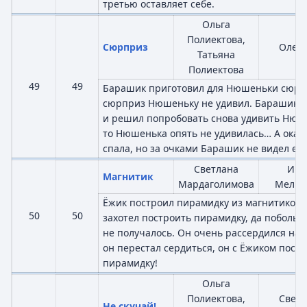
третью оставляет себе.
Ольга
Полиектова,
Сюрприз
Олег 
Татьяна
Полиектова
49
49
Барашик приготовил для Нюшеньки сюрпр
сюрприз Нюшеньку не удивил. Барашик р
и решил попробовать снова удивить Нюше
то Нюшенька опять не удивилась… А оказа
спала, но за очками Барашик не видел её 
Светлана
Иго
Магнитик
Мардаголимова
Мельн
Ёжик построил пирамидку из магнитиков.
50
50
захотел построить пирамидку, да побольше
не получалось. Он очень рассердился на 
он перестал сердиться, он с Ёжиком пост
пирамидку!
Ольга
Полиектова,
Светл
Не скучай!