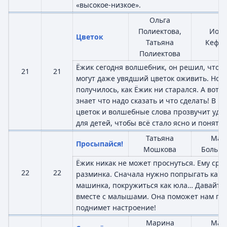
«высокое-низкое».
Ольга
Полиектова,
Иор
Цветок
Татьяна
Кефа
Полиектова
Ёжик сегодня волшебник, он решил, что 
21
21
могут даже увядший цветок оживить. Но п
получилось, как Ёжик ни старался. А вот 
знает что надо сказать и что сделать! В к
цветок и волшебные слова прозвучит уди
для детей, чтобы всё стало ясно и понятно
Татьяна
Мар
Просыпайся!
Мошкова
Больша
Ёжик никак не может проснуться. Ему сро
22
22
разминка. Сначала нужно попрыгать как м
машинка, покружиться как юла… Давайте 
вместе с малышами. Она поможет нам про
поднимет настроение!
Марина
Мар