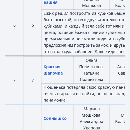
Башня
Мошкова
Больша
Ёжик решил построить из кубиков башню,
быть высокой, но его друзья хотели тоже 
6
6
кубиками, и каждый взял себе тот или ин
цвета, оставив Ёжика с одним кубиком, но
время малыши не смогли поделить кубики
предложил им построить замок, и друзья е
что стало куда забавнее. Далее идёт песе
Ольга
Красная
Полиектова,
Анаст
шапочка
Татьяна
Савче
Полиектова
7
7
Нюшенька потеряла свою красную панамо
очень старался её найти, но он не знал, ч
панамочка.
Марина
Мошкова,
Мар
Солнышко
Александра
Больша
Уварова