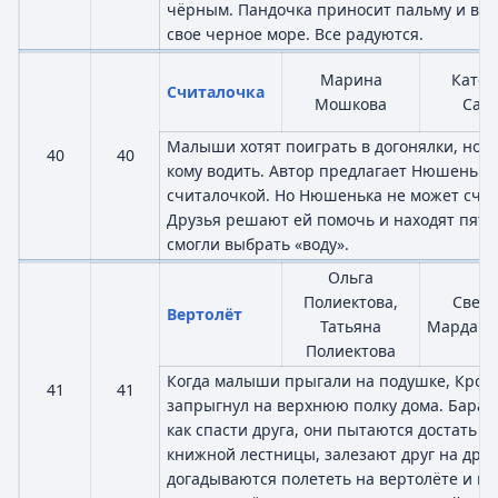
чёрным. Пандочка приносит пальму и види
свое черное море. Все радуются.
Марина
Катер
Считалочка
Мошкова
Савч
Малыши хотят поиграть в догонялки, но н
40
40
кому водить. Автор предлагает Нюшеньке
считалочкой. Но Нюшенька не может счит
Друзья решают ей помочь и находят пять
смогли выбрать «воду».
Ольга
Полиектова,
Светл
Вертолёт
Татьяна
Мардаго
Полиектова
Когда малыши прыгали на подушке, Крош
41
41
запрыгнул на верхнюю полку дома. Бараш
как спасти друга, они пытаются достать 
книжной лестницы, залезают друг на друг
догадываются полететь на вертолёте и вы