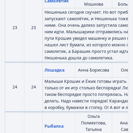
Самолётик
Мошкова
Больша
Нюшенька сегодня скучает. Но вот прибе
запускают самолётик, и Нюшенька тоже р
ними. Она очень далеко запустила самолё
23
23
ним идти. Малышарики отправились на ег
пути Крошик увидел машинку и решил пои
нашел лист бумаги, из которого можно сд
самолетик, а Барашик просто устал идти…
Нюшенька дошла до самолетика.
Лошадка
Анна Борисова
Олег 
Малыши Крошик и Ёжик готовы играть це
24
24
только от их игр столько беспорядка! Лю
таком беспорядке просто потерялась. Надо
делать. Надо навести порядок! Карандаши 
в коробку, бумажки в стопку. О! А вот и л
Ольга
Полиектова,
Анаст
Рыбалка
Татьяна
Савче