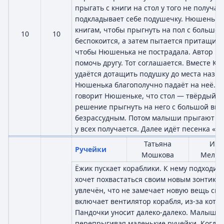
прыгать с книги на стол у того не получае
подкладывает себе подушечку. Нюшенька 
книгам, чтобы прыгнуть на пол с большо
10
10
беспокоится, а затем пытается притащит
чтобы Нюшенька не пострадала. Автор п
помочь другу. Тот соглашается. Вместе К
удаётся дотащить подушку до места назна
Нюшенька благополучно падаёт на неё. П
говорит Нюшеньке, что стол — твёрдый, н
решение прыгнуть на него с большой вы
безрассудным. Потом малыши прыгают с к
у всех получается. Далее идёт песенка «Тв
Татьяна
Иго
Ручейки
Мошкова
Мельн
Ёжик пускает кораблики. К нему подходит
хочет похвастаться своим новым зонтиком
увлечён, что не замечает новую вещь сво
включает вентилятор корабля, из-за котор
Пандочки уносит далеко-далеко. Малыши б
перепрыгивая маленькие ручейки. Когда о