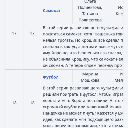
Ольга
Полиектова,
Иор
Самокат
Татьяна
Кефа
Полиектова
В этой серии развивающего мультфильма
17
17
покататься самокат, хотя Нюшенька говор
нельзя трогать. Но Крошик всё сделал по 
сначала в кактус, а потом и вовсе чуть не
яму. Хорошо, что Нюшенька его спасла, жа
не объяснила Крошику, что самокат нельз
он сломан. А теперь споём песенку про «м
Марина
Иго
Футбол
Мошкова
Мельн
В этой серии развивающего мультфильма
решили поиграть в футбол. Чтобы играть
ворота и мяч. Ворота поставили. А что же
18
18
огромный клубок или маленький мячик, к
Пандочка не может пнуть? Кажется у Ёжик
идея, как сделать мяч подходящего разме
малыши лучше запомнили, что такое мале