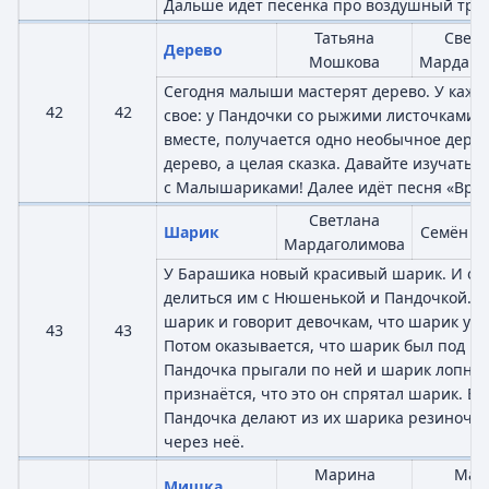
Дальше идёт песенка про воздушный тран
Татьяна
Светл
Дерево
Мошкова
Мардаго
Сегодня малыши мастерят дерево. У каж
42
42
свое: у Пандочки со рыжими листочками. 
вместе, получается одно необычное дерев
дерево, а целая сказка. Давайте изучать 
с Малышариками! Далее идёт песня «Врем
Светлана
Шарик
Семён В
Мардаголимова
У Барашика новый красивый шарик. И он 
делиться им с Нюшенькой и Пандочкой. 
шарик и говорит девочкам, что шарик улет
43
43
Потом оказывается, что шарик был под к
Пандочка прыгали по ней и шарик лопну
признаётся, что это он спрятал шарик. В
Пандочка делают из их шарика резиночку
через неё.
Марина
Мар
Мишка