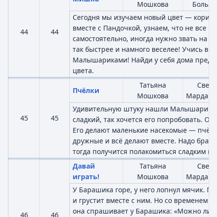
Мошкова
Больша
Сегодня мы изучаем новый цвет — коричн
вместе с Пандочкой, узнаем, что не все м
44
44
самостоятельно, иногда нужно звать на п
так быстрее и намного веселее! Учись вме
Малышариками! Найди у себя дома предм
цвета.
Татьяна
Светл
Пчёлки
Мошкова
Мардаго
Удивительную штуку нашли Малышарики 
45
45
сладкий, так хочется его попробовать. От
Его делают маленькие насекомые — пчёлк
дружные и всё делают вместе. Надо брать
тогда получится полакомиться сладким мё
Давай
Татьяна
Светл
играть!
Мошкова
Мардаго
У Барашика горе, у него лопнул мячик. 
и грустит вместе с ним. Но со временем ей
она спрашивает у Барашика: «Можно ли гр
46
46