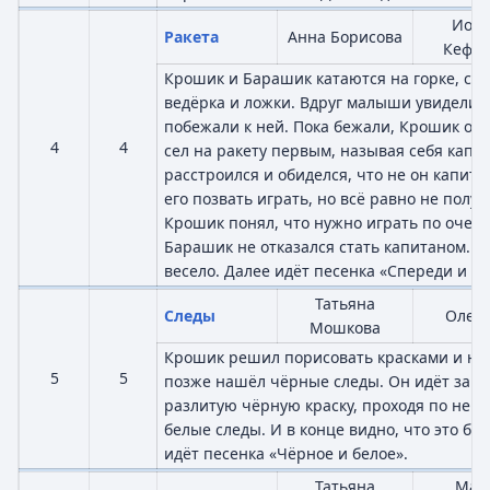
Иор
Ракета
Анна Борисова
Кефа
Крошик и Барашик катаются на горке, сде
ведёрка и ложки. Вдруг малыши увидели р
побежали к ней. Пока бежали, Крошик оп
4
4
сел на ракету первым, называя себя капи
расстроился и обиделся, что не он капит
его позвать играть, но всё равно не получ
Крошик понял, что нужно играть по очере
Барашик не отказался стать капитаном. И
весело. Далее идёт песенка «Спереди и сз
Татьяна
Следы
Олег 
Мошкова
Крошик решил порисовать красками и наш
5
5
позже нашёл чёрные следы. Он идёт за н
разлитую чёрную краску, проходя по ней, 
белые следы. И в конце видно, что это бы
идёт песенка «Чёрное и белое».
Татьяна
Мар