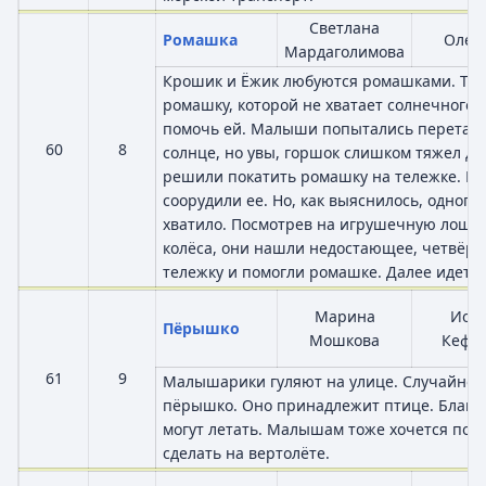
Светлана
Ромашка
Олег
Мардаголимова
Крошик и Ёжик любуются ромашками. Тут
ромашку, которой не хватает солнечного 
помочь ей. Малыши попытались перетащ
60
8
солнце, но увы, горшок слишком тяжел для
решили покатить ромашку на тележке. В
соорудили ее. Но, как выяснилось, одного 
хватило. Посмотрев на игрушечную лошад
колёса, они нашли недостающее, четвёрт
тележку и помогли ромашке. Далее идет п
Марина
Иор
Пёрышко
Мошкова
Кефа
61
9
Малышарики гуляют на улице. Случайно 
пёрышко. Оно принадлежит птице. Благо
могут летать. Малышам тоже хочется поле
сделать на вертолёте.