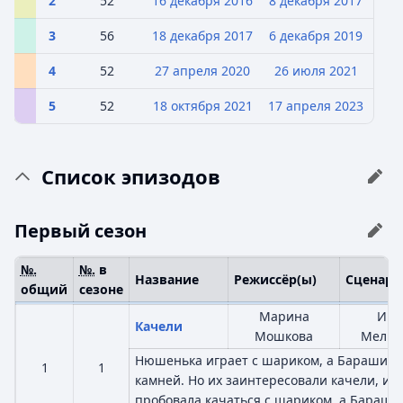
2
52
16 декабря
2016
8 декабря
2017
3
56
18 декабря
2017
6 декабря
2019
4
52
27 апреля
2020
26 июля
2021
5
52
18 октября
2021
17 апреля
2023
Список эпизодов
Первый сезон
№.
№.
в
Название
Режиссёр(ы)
Сценари
общий
сезоне
Марина
Иго
Качели
Мошкова
Мельн
Нюшенька играет с шариком, а Барашик 
1
1
камней. Но их заинтересовали качели, и
пробовала качаться с шариком, а Барашик