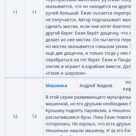
оказывается, что он находится на другой 
11
11
ручей большой. Ёжик пытается перепрыгну
не получается. Автор подсказывает малы
сделать мостик, если они хотят благополу
другой берег. Ёжик берёт дощечку, что ле
делает из неё мостик. Он пытается перейт
но мостик оказывается слишком узким. З
ещё две дощечки, и только тогда у них по
перебраться на тот берег. Ёжик и Пандоч
зонтик и играют в кораблик вместе. Далее
«Узкое и широкое».
Иор
Машинка
Андрей Жидков
Кефа
В этой серии развивающего мультфильма 
машинкой, но его друзьям необходимо бы
Крошику поднять паровозик, а Нюшеньке
12
12
рассыпавшиеся бусы. Пока Ёжик помогал
потерялась. Но хорошо, что есть друзья! 
Нюшенька нашли машинку. И за это Ёжик 