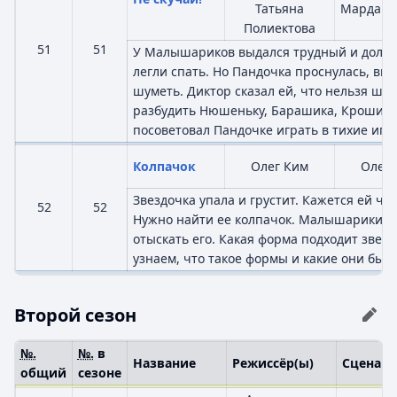
Татьяна
Мардаго
Полиектова
51
51
У Малышариков выдался трудный и долгий
легли спать. Но Пандочка проснулась, выс
шуметь. Диктор сказал ей, что нельзя шу
разбудить Нюшеньку, Барашика, Крошика 
посоветовал Пандочке играть в тихие игры
Колпачок
Олег Ким
Олег 
Звездочка упала и грустит. Кажется ей чег
52
52
Нужно найти ее колпачок. Малышарики по
отыскать его. Какая форма подходит звез
узнаем, что такое формы и какие они быв
Второй сезон
№.
№.
в
Название
Режиссёр(ы)
Сценари
общий
сезоне