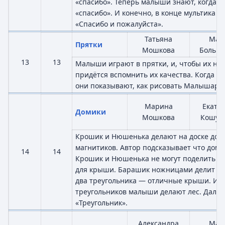
«спасибо». Теперь малыши знают, когда н
«спасибо». И конечно, в конце мультика с
«Спасибо и пожалуйста».
Татьяна
Мар
Прятки
Мошкова
Больша
13
13
Малыши играют в прятки, и, чтобы их най
придётся вспомнить их качества. Когда в
они показывают, как рисовать Малышари
Марина
Екате
Домики
Мошкова
Кошуж
Крошик и Нюшенька делают на доске доми
магнитиков. Автор подсказывает что дом
14
14
Крошик и Нюшенька не могут поделить ме
для крыши. Барашик ножницами делит бу
два треугольника — отличные крыши. Из
треугольников малыши делают лес. Далее
«Треугольник».
Александра
Мар