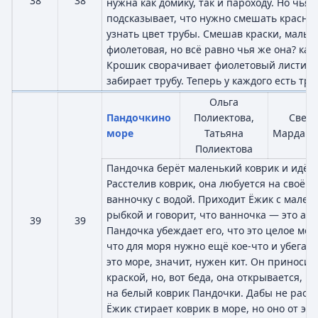
38
38
нужна как домику, так и пароходу. Но чья 
подсказывает, что нужно смешать красну
узнать цвет трубы. Смешав краски, малыш
фиолетовая, но всё равно чья же она? как
Крошик сворачивает фиолетовый листик,
забирает трубу. Теперь у каждого есть тру
Ольга
Пандочкино
Полиектова,
Светл
море
Татьяна
Мардаго
Полиектова
Пандочка берёт маленький коврик и идёт 
Расстелив коврик, она любуется на своё 
ванночку с водой. Приходит Ёжик с мале
рыбкой и говорит, что ванночка — это ак
39
39
Пандочка убеждает его, что это целое мор
что для моря нужно ещё кое-что и убегает
это море, значит, нужен кит. Он приносит
краской, но, вот беда, она открывается, и
на белый коврик Пандочки. Дабы не расст
Ёжик стирает коврик в море, но оно от это