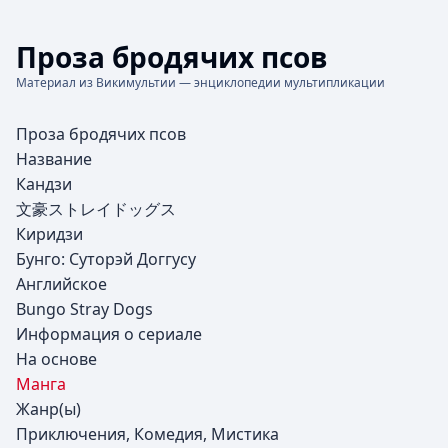
Проза бродячих псов
Материал из Викимультии — энциклопедии мультипликации
Проза бродячих псов
Название
Кандзи
文豪ストレイドッグス
Киридзи
Бунго: Суторэй Доггусу
Английское
Bungo Stray Dogs
Информация о сериале
На основе
Манга
Жанр(ы)
Приключения, Комедия, Мистика