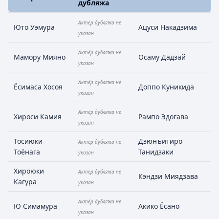
дубляжа
Актёр дубляжа не
Юто Уэмура
Ацуси Накадзима
указан
Актёр дубляжа не
Мамору Мияно
Осаму Дадзай
указан
Актёр дубляжа не
Ёсимаса Хосоя
Доппо Куникида
указан
Актёр дубляжа не
Хироси Камия
Рампо Эдогава
указан
Тосиюки
Дзюнъитиро
Актёр дубляжа не
Тоёнага
Танидзаки
указан
Хироюки
Актёр дубляжа не
Кэндзи Миядзава
Кагура
указан
Актёр дубляжа не
Ю Симамура
Акико Ёсано
указан