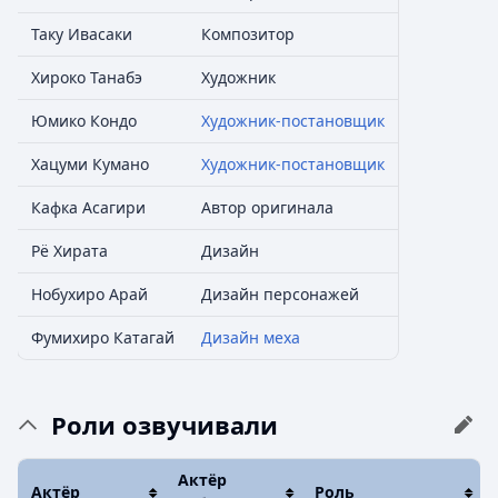
Таку Ивасаки
Композитор
Хироко Танабэ
Художник
Юмико Кондо
Художник-постановщик
Хацуми Кумано
Художник-постановщик
Кафка Асагири
Автор оригинала
Рё Хирата
Дизайн
Нобухиро Арай
Дизайн персонажей
Фумихиро Катагай
Дизайн меха
Роли озвучивали
Актёр
Актёр
Роль