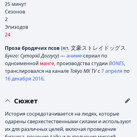
25 минут
Сезонов
2
Эпизодов
24
文豪ストレイドッグス
Проза бродячих псов
(
яп.
Бунго: Суторэй Доггусу
)
—
аниме
-сериал по
одноименной
манге
, производства студии
BONES
,
транслировался на канале
Tokyo MX TV
с
7 апреля
по
16 декабря
2016
.
Сюжет
История сосредотачивается на людях, которые
одарены сверхестественными силами и используют
их для различных целей, включая проведение
бизнеса, решение тайн и выполнение миссий,