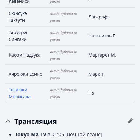
Каваниси
указан
Сюнсукэ
Актёр дубляжа не
Лавкрафт
Такэути
указан
Тарусукэ
Актёр дубляжа не
Натаниэль Г.
Сингаки
указан
Актёр дубляжа не
Каори Надзука
Маргарет М.
указан
Актёр дубляжа не
Хироюки Ёсино
Марк Т.
указан
Тосиюки
Актёр дубляжа не
По
Морикава
указан
Трансляция
Tokyo MX TV
в 01:05 [ночной сеанс]