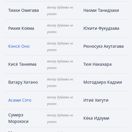
Актёр дубляжа не
Тиаки Омигава
Наоми Танидзаки
указан
Актёр дубляжа не
Рикия Кояма
Юкити Фукудзава
указан
Актёр дубляжа не
Кэнсё Оно
Рюносукэ Акутагава
указан
Актёр дубляжа не
Кисё Танияма
Тюя Накахара
указан
Актёр дубляжа не
Ватару Хатано
Мотодзиро Кадзии
указан
Актёр дубляжа не
Асами Сэто
Итиё Хигути
указан
Сумирэ
Актёр дубляжа не
Кёка Идзуми
Морохоси
указан