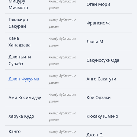
Мицуру
Актёр дубляжа не
Огай Мори
Миямото
указан
Такахиро
Актёр дубляжа не
Франсис Ф.
Сакурай
указан
Кана
Актёр дубляжа не
Люси М.
Ханадзава
указан
Дзюнъити
Актёр дубляжа не
Сакуносукэ Ода
Сувабэ
указан
Актёр дубляжа не
Дзюн Фукуяма
Анго Сакагути
указан
Актёр дубляжа не
Ами Косимидзу
Коё Одзаки
указан
Актёр дубляжа не
Харука Кудо
Кюсаку Юмэно
указан
Кэнго
Актёр дубляжа не
Джон С.