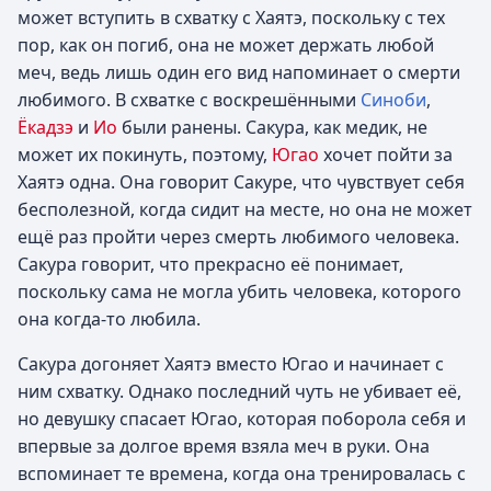
может вступить в схватку с Хаятэ, поскольку с тех
пор, как он погиб, она не может держать любой
меч, ведь лишь один его вид напоминает о смерти
любимого. В схватке с воскрешёнными
Синоби
,
Ёкадзэ
и
Ио
были ранены. Сакура, как медик, не
может их покинуть, поэтому,
Югао
хочет пойти за
Хаятэ одна. Она говорит Сакуре, что чувствует себя
бесполезной, когда сидит на месте, но она не может
ещё раз пройти через смерть любимого человека.
Сакура говорит, что прекрасно её понимает,
поскольку сама не могла убить человека, которого
она когда-то любила.
Сакура догоняет Хаятэ вместо Югао и начинает с
ним схватку. Однако последний чуть не убивает её,
но девушку спасает Югао, которая поборола себя и
впервые за долгое время взяла меч в руки. Она
вспоминает те времена, когда она тренировалась с