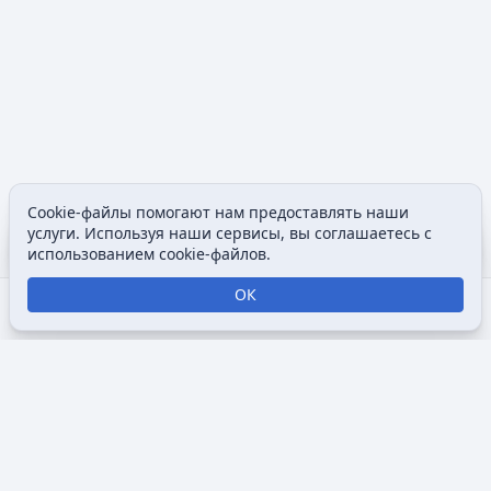
Cookie-файлы помогают нам предоставлять наши
Содержание
Допол
услуги. Используя наши сервисы, вы соглашаетесь с
Просмотры
associated
использованием cookie-файлов.
ОК
Открыть поиск
Открыть меню
Отк
Викимультия (
англ.
Wikimultia
) — общедоступная интернет-
энциклопедия, посвященная анимации, созданная для