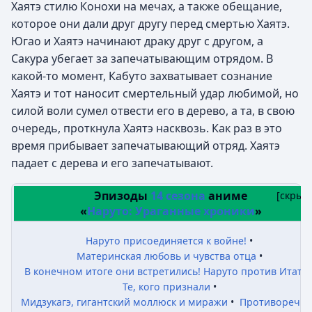
Хаятэ стилю Конохи на мечах, а также обещание,
которое они дали друг другу перед смертью Хаятэ.
Югао и Хаятэ начинают драку друг с другом, а
Сакура убегает за запечатывающим отрядом. В
какой-то момент, Кабуто захватывает сознание
Хаятэ и тот наносит смертельный удар любимой, но
силой воли сумел отвести его в дерево, а та, в свою
очередь, проткнула Хаятэ насквозь. Как раз в это
время прибывает запечатывающий отряд. Хаятэ
падает с дерева и его запечатывают.
Эпизоды
14 сезона
аниме
[
скрыт
«
Наруто: Ураганные хроники
»
Наруто присоединяется к войне!
•
Материнская любовь и чувства отца
•
В конечном итоге они встретились! Наруто против Итати
Те, кого признали
•
Мидзукагэ, гигантский моллюск и миражи
•
Противоречие