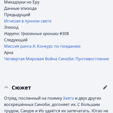
Микадзуки но Ёру
Данные эпизода
Предыдущий
Исчезая в лунном свете
Эпизод
Наруто: Ураганные хроники
#308
Следующий
Миссия ранга А: Конкурс по поеданию
Арка
Четвертая Мировая Война Синоби: Противостояние
Сюжет
Отряд, посланный на поимку
Хаятэ
и двух других
воскрешённых Синоби, догоняет их. С большим
трудом, Сакуре и Ио удаётся их запечатать. Югао не