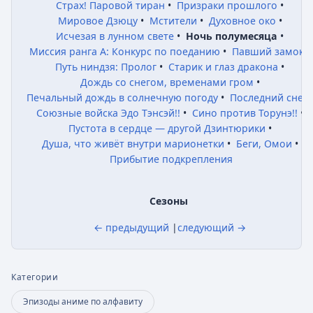
Страх! Паровой тиран
•
Призраки прошлого
•
Мировое Дзюцу
•
Мстители
•
Духовное око
•
Исчезая в лунном свете
•
Ночь полумесяца
•
Миссия ранга А: Конкурс по поеданию
•
Павший замок
•
Путь ниндзя: Пролог
•
Старик и глаз дракона
•
Дождь со снегом, временами гром
•
Печальный дождь в солнечную погоду
•
Последний снег
Союзные войска Эдо Тэнсэй!!
•
Сино против Торунэ!!
•
Пустота в сердце — другой Дзинтюрики
•
Душа, что живёт внутри марионетки
•
Беги, Омои
•
Прибытие подкрепления
Сезоны
← предыдущий
|
следующий →
Категории
Эпизоды аниме по алфавиту