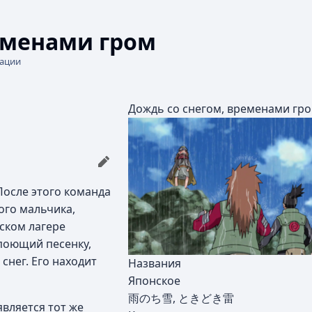
еменами гром
кации
Дождь со снегом, временами гр
После этого команда
ого мальчика,
ском лагере
 поющий песенку,
снег. Его находит
Названия
Японское
雨のち雪, ときどき雷
является тот же