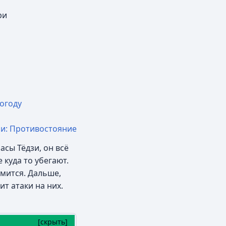
ри
огоду
и: Противостояние
асы Тёдзи, он всё
 куда то убегают.
омится. Дальше,
ит атаки на них.
[
скрыть
]