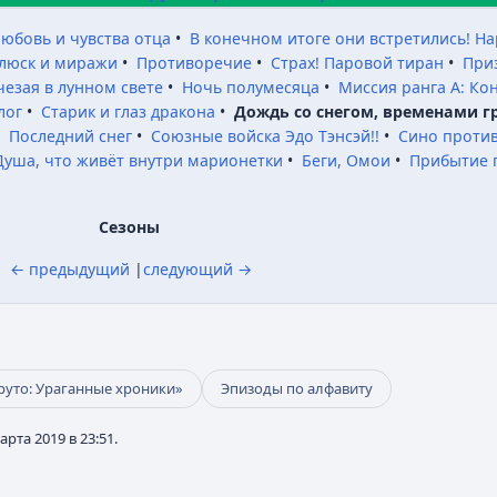
юбовь и чувства отца
•
В конечном итоге они встретились! Н
ллюск и миражи
•
Противоречие
•
Страх! Паровой тиран
•
При
чезая в лунном свете
•
Ночь полумесяца
•
Миссия ранга А: Ко
лог
•
Старик и глаз дракона
•
Дождь со снегом, временами г
•
Последний снег
•
Союзные войска Эдо Тэнсэй!!
•
Сино против
Душа, что живёт внутри марионетки
•
Беги, Омои
•
Прибытие 
Сезоны
← предыдущий
|
следующий →
руто: Ураганные хроники»
Эпизоды по алфавиту
рта 2019 в 23:51.