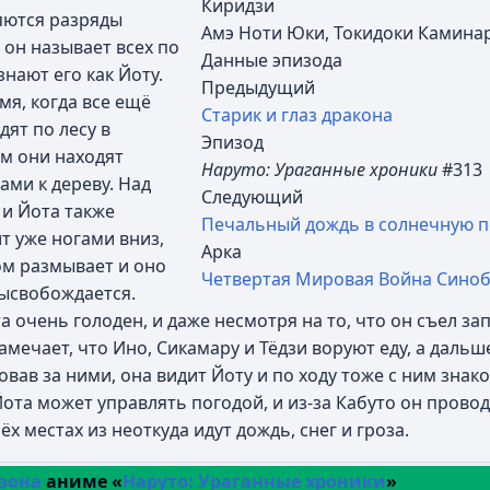
Киридзи
ляются разряды
Амэ Ноти Юки, Токидоки Камина
 он называет всех по
Данные эпизода
знают его как Йоту.
Предыдущий
мя, когда все ещё
Старик и глаз дракона
дят по лесу в
Эпизод
ом они находят
Наруто: Ураганные хроники
#313
ами к дереву. Над
Следующий
 и Йота также
Печальный дождь в солнечную п
ит уже ногами вниз,
Арка
ом размывает и оно
Четвертая Мировая Война Синоб
высвобождается.
 очень голоден, и даже несмотря на то, что он съел зап
амечает, что Ино, Сикамару и Тёдзи воруют еду, а дальше
овав за ними, она видит Йоту и по ходу тоже с ним знак
ота может управлять погодой, и из-за Кабуто он провод
х местах из неоткуда идут дождь, снег и гроза.
езона
аниме «
Наруто: Ураганные хроники
»