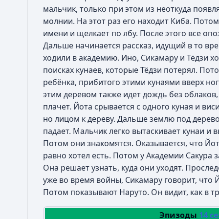
мальчик, только при этом из неоткуда появ
молнии. На этот раз его находит Киба. Потом
имени и щелкает по лбу. После этого все опо
Дальше начинается рассказ, идущий в то вре
ходили в академию. Ино, Сикамару и Тёдзи хо
поисках кунаев, которые Тёдзи потерял. Пот
ребёнка, прибитого этими кунаями вверх ног
этим деревом также идет дождь без облаков,
плачет. Йота срывается с одного куная и вис
но лицом к дереву. Дальше землю под дерев
падает. Мальчик легко вытаскивает кунаи и 
Потом они знакомятся. Оказывается, что Йота
равно хотел есть. Потом у Академии Сакура з
Она решает узнать, куда они уходят. Прослед
уже во время войны, Сикамару говорит, что Й
Потом показывают Наруто. Он видит, как в трё
Эпизоды
14 с