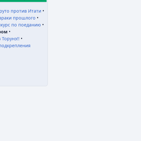
аруто против Итати
•
зраки прошлого
•
нкурс по поеданию
•
ром
•
 Торунэ!!
•
подкрепления