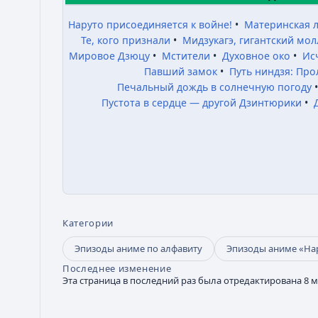
Наруто присоединяется к войне!
•
Материнская л
Те, кого признали
•
Мидзукагэ, гигантский мо
Мировое Дзюцу
•
Мстители
•
Духовное око
•
Ис
Павший замок
•
Путь ниндзя: Про
Печальный дождь в солнечную погоду
Пустота в сердце — другой Дзинтюрики
•
Категории
Эпизоды аниме по алфавиту
Эпизоды аниме «На
Последнее изменение
Эта страница в последний раз была отредактирована 8 ма