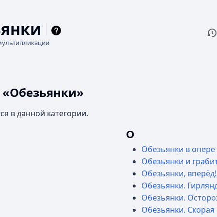
ьянки
П
Чи
мультипликации
и «Обезьянки»
ся в данной категории.
О
Обезьянки в опере
Обезьянки и граби
Обезьянки, вперёд!
Обезьянки. Гирлян
Обезьянки. Осторо
Обезьянки. Скора