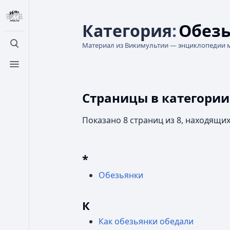
Категория
:
Обез
Материал из Викимультии — энциклопедии 
Открыть поиск
Открыть меню
Страницы в категори
Показано 8 страниц из 8, находящих
*
Обезьянки
К
Как обезьянки обедали