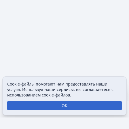
Cookie-файлы помогают нам предоставлять наши
Допол
услуги. Используя наши сервисы, вы соглашаетесь с
Просмотры
associated
использованием cookie-файлов.
ОК
Открыть поиск
Открыть меню
Отк