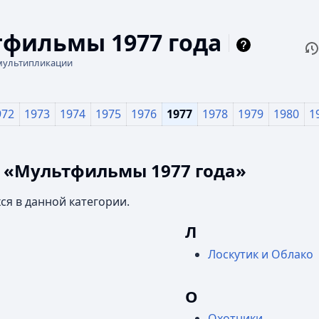
фильмы 1977 года
П
Чи
мультипликации
972
1973
1974
1975
1976
1977
1978
1979
1980
1
и «Мультфильмы 1977 года»
ся в данной категории.
Л
Лоскутик и Облако
О
Охотники