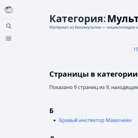
Категория
:
Мульт
Материал из Викимультии — энциклопедии 
Открыть поиск
Открыть меню
1
Страницы в категори
Показано 9 страниц из 9, находящих
Б
Бравый инспектор Мамочкин