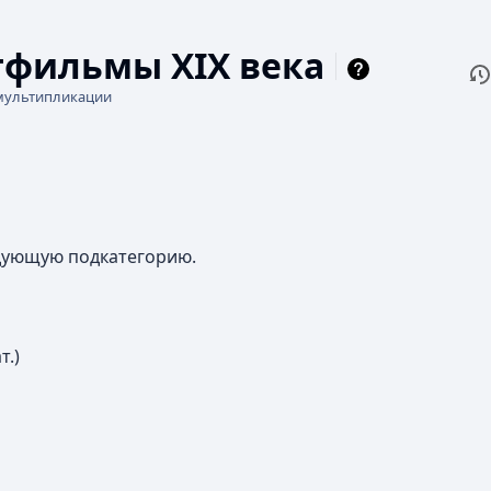
фильмы XIX века
П
Чи
мультипликации
едующую подкатегорию.
т.)