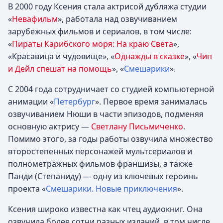
В 2000 году Ксения стала актрисой дубляжа студии
«
Невафильм
», работала над озвучиванием
зарубежных фильмов и сериалов, в том числе:
«
Пираты Карибского моря: На краю Света
»,
«Красавица и чудовище», «
Однажды в сказке
», «
Чип
и Дейл спешат на помощь
», «
Смешарики
».
С 2004 года сотрудничает со студией компьютерной
анимации «
Петербург
». Первое время занималась
озвучиванием Нюши в части эпизодов, подменяя
основную актрису —
Светлану Письмиченко
.
Помимо этого, за годы работы озвучила множество
второстепенных персонажей мультсериалов и
полнометражных фильмов франшизы, а также
Панди (Степаниду) — одну из ключевых героинь
проекта «
Смешарики. Новые приключения
».
Ксения широко известна как чтец аудиокниг. Она
озвучила более сотни разных изданий, в том числе