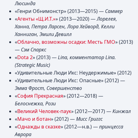
Люсинда
«Генри Обнимонстр» (2013—2015) —
Саммер
«
Агенты «Щ.И.Т.»
» (2013—2020) —
Лорелея,
Ханна, Петра Ларсен, Лора Хейворд, Келли
Ханниган, Эмили Девилл
«
Облачно, возможны осадки: Месть ГМО
» (2013)
—
Сэм Спаркс
«
Dota 2
» (2013) —
Lina, комментатор Lina.
(Strategic Music)
«Удивительные Люди Икс: Неудержимые» (2012)
«Удивительные Люди Икс: Опасные» (2012) —
Эмма Фрост, Совершенство
«
София Прекрасная
» (2012—2018) —
Белоснежка, Рози
«
Великий Человек-паук
» (2012—2017) —
Кинжал
«
Мачо и ботан
» (2012) —
Мисс Григгс
«
Однажды в сказке
» (2012—н.в.) —
принцесса
Аврора