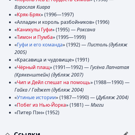
Взрослая Киара
«
Кряк-Бряк
» (1996—1997)
«Алладин и король разбойников» (1996)
«
Каникулы Гуфи
» (1995) —
Роксана
«
Тимон и Пумба
» (1995—1999)
«
Гуфи и его команда
» (1992) —
Пистоль (дубляж
2005)
«Красавица и чудовище» (1991)
«
Чёрный плащ
» (1991—1992) —
Гусёна Лапчатая
(Крякенштейн) (дубляж 2007)
«
Чип и Дейл спешат на помощь
» (1988—1990) —
Гайка / Гаджет (дубляж 2004)
«
Утиные истории
» (1987—1990) — (
Дубляж 2004)
«
Побег из Нью-Йорка
» (1981) —
Мэгги
«Питер Пэн» (1952)
Ссылки