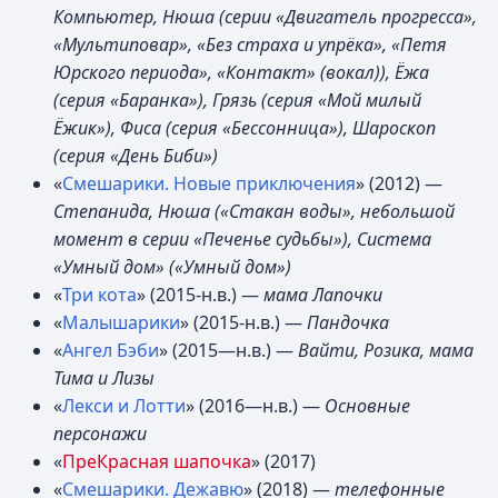
Компьютер, Нюша (серии «Двигатель прогресса»,
«Мультиповар», «Без страха и упрёка», «Петя
Юрского периода», «Контакт» (вокал)), Ёжа
(серия «Баранка»), Грязь (серия «Мой милый
Ёжик»), Фиса (серия «Бессонница»), Шароскоп
(серия «День Биби»)
«
Смешарики. Новые приключения
» (2012) —
Степанида, Нюша («Стакан воды», небольшой
момент в серии «Печенье судьбы»), Система
«Умный дом» («Умный дом»)
«
Три кота
» (2015-н.в.) —
мама Лапочки
«
Малышарики
» (2015-н.в.) —
Пандочка
«
Ангел Бэби
» (2015—н.в.) —
Вайти, Розика, мама
Тима и Лизы
«
Лекси и Лотти
» (2016—н.в.) —
Основные
персонажи
«
ПреКрасная шапочка
» (2017)
«
Смешарики. Дежавю
» (2018) —
телефонные