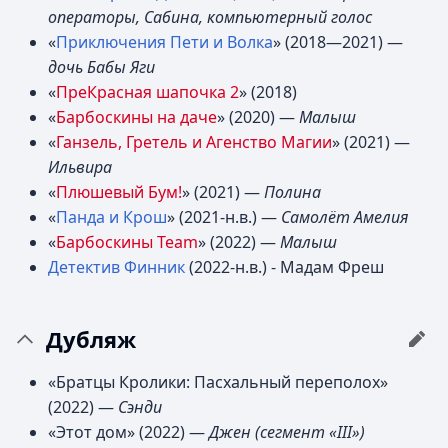
операторы, Сабина, компьютерный голос
«
Приключения Пети и Волка
» (2018—2021) —
дочь Бабы Яги
«
ПреКрасная шапочка 2
» (2018)
«
Барбоскины на даче
» (2020) —
Малыш
«
Ганзель, Гретель и Агенство Магии
» (2021) —
Ильвира
«
Плюшевый Бум!
» (2021) —
Полина
«
Панда и Крош
» (2021-н.в.) —
Самолёт Амелия
«
Барбоскины Team
» (2022) —
Малыш
Детектив Финник
(2022-н.в.) - Мадам Фреш
Дубляж
«Братцы Кролики: Пасхальный переполох»
(2022) —
Сэнди
«Этот дом» (2022) —
Джен (сегмент «III»)