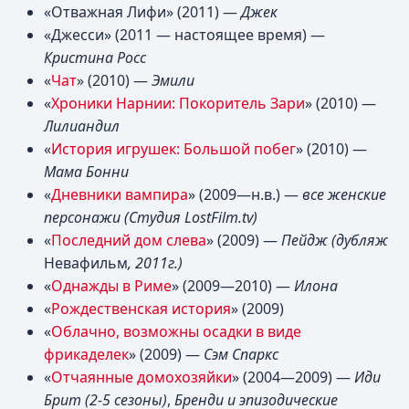
«Отважная Лифи» (2011) —
Джек
«Джесси» (2011 — настоящее время) —
Кристина Росс
«
Чат
» (2010) —
Эмили
«
Хроники Нарнии: Покоритель Зари
» (2010) —
Лилиандил
«
История игрушек: Большой побег
» (2010) —
Мама Бонни
«
Дневники вампира
» (2009—н.в.) —
все женские
персонажи
(Студия LostFilm.tv)
«
Последний дом слева
» (2009) —
Пейдж (дубляж
Невафильм
, 2011г.)
«
Однажды в Риме
» (2009—2010) —
Илона
«
Рождественская история
» (2009)
«
Облачно, возможны осадки в виде
фрикаделек
» (2009) —
Сэм Спаркс
«
Отчаянные домохозяйки
» (2004—2009) —
Иди
Брит
(2-5 сезоны)
,
Бренди и эпизодические