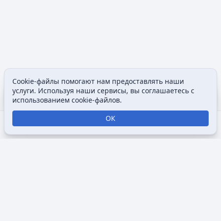
Cookie-файлы помогают нам предоставлять наши
Содержание
Допол
услуги. Используя наши сервисы, вы соглашаетесь с
Просмотры
associated
использованием cookie-файлов.
ОК
Открыть поиск
Открыть меню
Отк
Викимультия (
англ.
Wikimultia
) — общедоступная интернет-
энциклопедия, посвященная анимации, созданная для
того, чтобы собрать и систематизировать информацию о