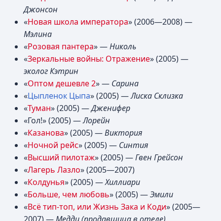
Джонсон
«
Новая школа императора
» (2006—2008) —
Мэлина
«
Розовая пантера
» —
Николь
«
Зеркальные войны: Отражение
» (2005) —
эколог Кэтрин
«
Оптом дешевле 2
» —
Сарина
«
Цыпленок Цыпа
» (2005) —
Лиска Склизка
«
Туман
» (2005) —
Дженифер
«Гол!» (2005) —
Лорейн
«
Казанова
» (2005) —
Виктория
«
Ночной рейс
» (2005) —
Синтия
«
Высший пилотаж
» (2005) —
Гвен Грейсон
«
Лагерь Лазло
» (2005—2007)
«
Колдунья
» (2005) —
Хиллиари
«
Больше, чем любовь
» (2005) —
Эмили
«
Всё тип-топ, или Жизнь Зака и Коди
» (2005—
2007) —
Медди (продавщица в отеле)