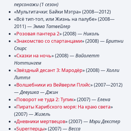
персонажи
(1 сезон)
«Мультитачки: Байки Мэтра» (2008—2012)
«Всё тип-топ, или Жизнь на палубе» (2008—
2011) —
Эмма Татвейлер
«
Розовая пантера 2
» (2008) —
Николь
«
Знакомство со спартанцами
» (2008) —
Бритни
Спирс
«
Сказки на ночь
» (2008) —
Вайолетт
Ноттингем
«
Звёздный десант 3: Мародёр
» (2008) —
Холли
Литтл
«
Волшебники из Вейверли Плэйс
» (2007—2012)
—
Девушка — Джин
«
Поворот не туда 2: Тупик
» (2007) —
Елена
«
Пираты Карибского моря: На краю света
»
(2007) —
Жизель
«
Дневники мертвецов
» (2007) —
Мэри Декстер
«
Superперцы
» (2007) —
Becca