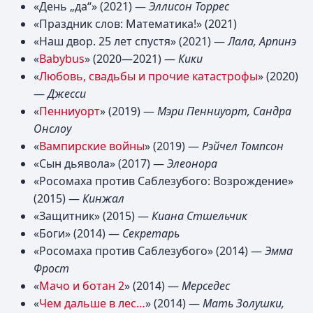
«День „да“» (2021) —
Эллисон Торрес
«Праздник слов: Математика!» (2021)
«Наш двор. 25 лет спустя» (2021) —
Лала, Арпинэ
«
Babybus
» (2020—2021) —
Кики
«
Любовь, свадьбы и прочие катастрофы
» (2020)
—
Джесси
«
Пенниуорт
» (2019) —
Мэри Пенниуорт, Сандра
Онслоу
«
Вампирские войны
» (2019) —
Рэйчел Томпсон
«Сын дьявола» (2017) —
Элеонора
«Росомаха против Саблезубого: Возрождение»
(2015) —
Кинжал
«Защитник» (2015) —
Киана Стшельчик
«Боги» (2014) —
Секретарь
«Росомаха против Саблезубого» (2014) —
Эмма
Фрост
«
Мачо и ботан 2
» (2014) —
Мерседес
«
Чем дальше в лес…
» (2014) —
Мать Золушки,