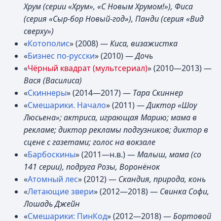
Хрум (серии «Хрум», «С Новым Хрумом!»), Фиса
(серия «Сыр-бор Новый-год»), Панди (серия «Вид
сверху»)
«
Котополис
» (2008) —
Киса, визажистка
«
Бизнес по-русски
» (2010) —
Дочь
«
Чёрный квадрат (мультсериал)
» (2010—2013) —
Вася (Василиса)
«
Скиннеры
» (2014—2017) —
Тара Скиннер
«
Смешарики. Начало
» (2011) —
Диктор «Шоу
Люсьена»; актриса, играющая Марию; мама в
рекламе; диктор рекламы подгузников; диктор в
сцене с газетами; голос на вокзале
«
Барбоскины
» (2011—н.в.) —
Малыш, мама (со
141 серии), подруга Розы, Воронёнок
«
Атомный лес
» (2012) —
Скандия, природа, конь
«
Летающие звери
» (2012—2018) —
Свинка Софи,
Лошадь Джейн
«
Смешарики: ПинКод
» (2012—2018) —
Бортовой