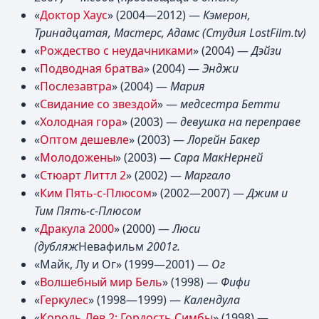
«
Доктор Хаус
» (2004—2012) —
Кэмерон,
Тринадцатая, Мастерс, Адамс
(Студия LostFilm.tv)
«
Рождество с неудачниками
» (2004) —
Дэйзи
«
Подводная братва
» (2004) —
Энджи
«
Послезавтра
» (2004) —
Мария
«
Свидание со звездой
» —
медсестра Бетти
«
Холодная гора
» (2003) —
девушка на переправе
«
Оптом дешевле
» (2003) —
Лорейн Бакер
«
Молодожены
» (2003) —
Сара МакНерней
«
Стюарт Литтл 2
» (2002) —
Маргало
«
Ким Пять-с-Плюсом
» (2002—2007) —
Джим и
Тим Пять-с-Плюсом
«
Дракула 2000
» (2000) —
Люси
(дубляж
Невафильм
2001г.
«Майк, Лу и Ог» (1999—2001) —
Ог
«
Волшебный мир Бель
» (1998) —
Фифи
«
Геркулес
» (1998—1999) —
Календула
«
Король Лев 2: Гордость Симбы
» (1998) —