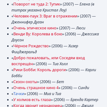
«
Поворот не туда 2: Тупик
» (2007) —
Елена (в
титрах указана Кристал Лоу)
«
Человек-паук 3: Враг в отражении
» (2007) —
Дженнифер Дуган
«
Очень эпическое кино
» (2007) —
Люси
«
Венди Ву: Королева в бою
» (2006) —
Джессика
Доусон
«
Чёрное Рождество
» (2006) —
Хизер
Фицджеральд
«
Добро пожаловать, или Соседям вход
воспрещён
» (2006) —
Тиа Холл
«
Рики Бобби: Король дороги
» (2006) —
Карли
Бобби
«
Сезон охоты
» (2006) —
Бет
«
Очень страшное кино 4
» (2006) —
Синди
«
Тачки
» (2006) —
Миа и Тиа
«
У холмов есть глаза
» (2006) —
Бренда Картер
«
Когда звонит незнакомец
» (2006) —
Джилл