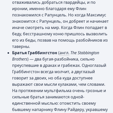
отваживались добраться гвардейцы, и по
иронии, именно благодаря ему Флин
познакомился с Рапунцель. Но когда Максимус
знакомится с Рапунцель, он добреет и начинает
иначе смотреть на мир. Когда Флин попадает в
беду, бесстрашному коню пришлось вызволить
его из беды, позвав на помощь разбойников из
таверны.
Братья Граббингстон
(
англ.
The Stabbington
Brothers
) — два бугая-разбойника, сильно
преуспевшие в драках и грабежах. Одноглазый
Граббингстон всегда молчит, а двуглазый
говорит за двоих, но оба куда доступнее
выражают свои мысли кулаками, чем словами.
На протяжении мультфильма очень грозные и
сильные братья занимаются одной-
единственной мыслью: отомстить своему
бывшему напарнику Флину Райдеру, укравшему