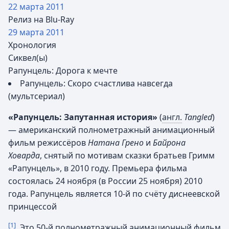
22 марта
2011
Релиз на Blu-Ray
29 марта
2011
Хронология
Сиквел(ы)
Рапунцель: Дорога к мечте
Рапунцель: Скоро счастлива навсегда
(мультсериал)
«Рапунцель: Запутанная история»
(
англ.
Tangled
)
— американский полнометражный анимационный
фильм режиссёров
Натана Грено
и
Байрона
Ховарда
, снятый по мотивам сказки братьев Гримм
«Рапунцель», в 2010 году. Премьера фильма
состоялась 24 ноября (в России 25 ноября) 2010
года. Рапунцель является 10-й по счёту диснеевской
принцессой
[1]
. Это 50-й полнометражный анимационный фильм