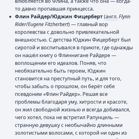
влюбляется во Флина, а также что она — когда-
то давно пропавшая принцесса.
Флин Райдер/Юджин Фицерберт
(
англ.
Flynn
Rider/Eugene Fitzherbert
) — главный вор
королевства с довольно привлекательной
внешностью. С детства Юджин Фицерберт был
сиротой и воспитывался в приюте, где однажды
он нашёл книгу о Флиннигане Райдере —
воплощении его идеалов. Поняв, что
необязательно быть героем, Юджин
становится на преступный путь, и для того,
чтобы забыть о прошлом, он берёт себе
псевдоним «Флин Райдер». Решая все
проблемы благодаря уму, хитрости и красоте,
он жил свободной жизнью и всегда добивался,
чего хотел, пока не встретил Рапунцель —
странную девушку с необычайно длинными
золотистыми волосами, с которой ни один из