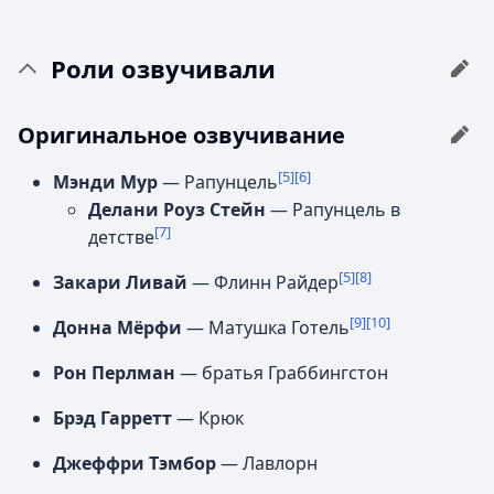
Роли озвучивали
Оригинальное озвучивание
[5]
[6]
Мэнди Мур
— Рапунцель
Делани Роуз Стейн
— Рапунцель в
[7]
детстве
[5]
[8]
Закари Ливай
— Флинн Райдер
[9]
[10]
Донна Мёрфи
— Матушка Готель
Рон Перлман
— братья Граббингстон
Брэд Гарретт
— Крюк
Джеффри Тэмбор
— Лавлорн