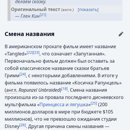
делаем сказку.
Оригинальный текст
[показать]
(англ.)
[21]
— Глен Кин
Смена названия
В американском прокате фильм имеет название
[22]
[23]
«Tangled»
, что означает «Запутанная».
Первоначально фильм должен был оставить за
собой классическое название сказки братьев
[24]
Гримм
, с некоторыми добавлениями. В итоге у
фильма появилось название «Косичка Рапунцель»
[18]
(
англ.
Rapunzel Unbraided
)
. Смена названия
произошла из-за провала последнего диснеевского
[25]
мультфильма «
Принцесса и лягушка
»
(200
миллионов долларов в мире при бюджете $105
миллионов), что не превзошло ожидания студии
[26]
Disney
. Другая причина смены названия —