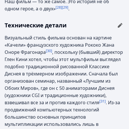
Наш фильм — то же самое. Это история не об
[28]
[29]
одном герое, а о двух»
.
Технические детали
Визуальный стиль фильма основан на картине
«Качели» французского художника Рококо Жана
[30]
Оноре Фрагонара
, поскольку (бывший) директор
Глен Кини хотел, чтобы этот мультфильм выглядел
подобно традиционной рисованной Классике
Диснея в трёхмерном изображении. Сначала был
организован семинар, названный «Лучшим из
Обоих Миров», где он с 50 аниматорами Диснея
(художники CGI и традиционные художники),
[31]
взвешивал все за и против каждого стиля
. Из-за
продвижений компьютерных технологий
большинство основных принципов
мультипликации использовались лишь в