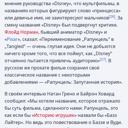
мнение руководства «Disney», что мультфильмы, в
названиях которых фигурируют слово «принцесса»
[26]
или девичье имя, не заинтересуют мальчиков
. За
смену названия «Disney» был подвергнут критике.
Флойд Норман
, бывший аниматор «Disney» и
«
Pixar
», сказал: «Переименование „Рапунцель“ в
„Tangled“ — очень глупая идея. Они не добьются
ничего кроме того, что все поймут, как „Disney“
[27]
отчаянно пытается привлечь аудиторию»
. В
русском же прокате фильм сохранил своё
классическое название с некоторыми
добавлениями — «Рапунцель: Запутанная история».
В своём интервью Натан Грено и Байрон Ховард
сообщил: «Мы хотели название, которое отражало
бы суть фильма, сделанного нами. Рапунцель, это
как если бы «
Историю игрушек
» назвали бы «Базз
Лайтер». Но ведь это повествование о Баззе и Вуди.