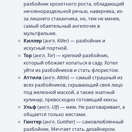
разбойник крохотного роста, обладающий
нечленораздельной речью, наверняка, из-
за лишнего стаканчика, но, тем не менее,
самый обаятельный ангелочек в
мультфильме.
Киллер
(
англ.
Killer
) — разбойник и
искусный портной.
Тор
(
англ.
Tor
) — крепкий разбойник,
который обожает копаться в саду. Хотел
уйти из разбойников и стать флористом.
Аттила
(
англ.
Attila
) — самый страшный из
всех разбойников, скрывающий своё лицо
под железной маской, а также знатный
кулинар, превосходно готовящий кексы.
Ульф
(
англ.
Ulf
) — мим. Не разговаривает, а
общается только жестами.
Гюнтер
(
англ.
Gunther
) — самовлюблённый
разбойник. Мечтает стать дизайнером.