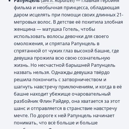
Рапунцель
(
англ.
Rapunzel
) — главная героиня
фильма и необычная принцесса, обладающая
даром исцелять при помощи своих длинных 21-
метровых волос. В детстве её похитила злобная
женщина — матушка Готель, чтобы
использовать волосы девочки для своего
омоложения, и спрятала Рапунцель в
спрятанной от чужих глаз высокой башне, где
девушка прожила всю свою сознательную
жизнь. Но несчастной барышней Рапунцель
назвать нельзя. Однажды девушка твёрдо
решила покончить с затворничеством и
шагнуть навстречу приключениям, и когда в её
башне находит убежище очаровательный
разбойник Флин Райдер, она хватается за этот
шанс и отправляется в странствие навстречу
мечте. По дороге к ней Рапунцель начинает
понимать, что всё больше и больше