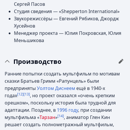
Сергей Пасов
Студия сведения — «Shepperton International»
Звукорежиссёры — Евгений Рябиков, Джордж
Хусейнов
Менеджер проекта — Юлия Покровская, Юлия
Меньшикова
Производство
Ранние попытки создать мультфильм по мотивам
сказки Братьев Гримм «Рапунцель» были
предприняты
Уолтом Диснеем
ещё в 1940-х
[12]
[13]
годах
, но проект оказался «очень крепким
орешком», поскольку история была трудной для
адаптации. Позднее, в
1996 году
, при создании
[14]
мультфильма «
Тарзан
»
, аниматор Глен Кин
решает создать полнометражный мультфильм,