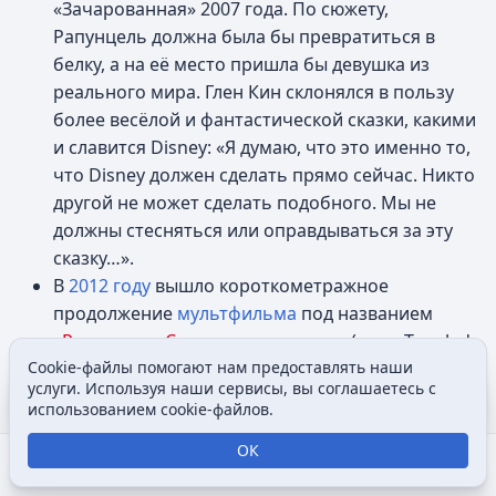
«Зачарованная» 2007 года. По сюжету,
Рапунцель должна была бы превратиться в
белку, а на её место пришла бы девушка из
реального мира. Глен Кин склонялся в пользу
более весёлой и фантастической сказки, какими
и славится Disney: «Я думаю, что это именно то,
что Disney должен сделать прямо сейчас. Никто
другой не может сделать подобного. Мы не
должны стесняться или оправдываться за эту
сказку…».
В
2012 году
вышло короткометражное
продолжение
мультфильма
под названием
«
Рапунцель: Счастлива навсегда
» (англ. Tangled
Ever After), которое демонстрировалось перед
Cookie-файлы помогают нам предоставлять наши
Содержание
Допол
услуги. Используя наши сервисы, вы соглашаетесь с
Просмотры
associated
3D версией «Красавицы и чудовища», премьера
использованием cookie-файлов.
в США состоялось 13 января.
Длина золотистых волос Рапунцель — 70 футов
ОК
Открыть поиск
Открыть меню
Отк
(больше 21 метра), в них больше 100 000