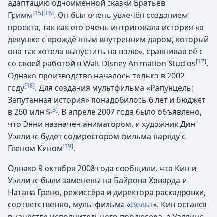
адаптацию одноимённой сказки Братьев
[15]
[16]
Гримм
. Он был очень увлечён созданием
проекта, так как его очень интриговала история «о
девушке с врождённым внутренним даром, который
она так хотела выпустить на волю», сравнивая её с
[17]
со своей работой в Walt Disney Animation Studios
.
Однако производство началось только в 2002
[18]
году
. Для создания мультфильма «Рапунцель:
Запутанная история» понадобилось 6 лет и бюджет
[3]
в 260 млн $
. В апреле 2007 года было объявлено,
что Энни назначен аниматором, и художник Дин
Уэллинс будет содиректором фильма наряду с
[19]
Гленом Кином
.
Однако 9 октября 2008 года сообщили, что Кин и
Уэллинс были заменены на Байрона Ховарда и
Натана Грено, режиссёра и директора раскадровки,
соответственно, мультфильма «
Вольт
». Кин остался
в качестве исполнительного продюсера, а Уэллинс