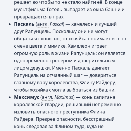
решает во чтобы то не стало найти её. В конце
мультфильма Готель выпадает из окна башни и
превращается в прах.
Паскаль
(
англ.
Pascal
) — хамелеон и лучший
друг Рапунцель. Поскольку они не могут
общаться словесно, то хозяйка понимает его по
смене цвета и мимике. Хамелеон играет
огромную роль в жизни Рапунцель: он является
одновременно тренером и доверительным
лицом девушки. Именно Паскаль двигает
Рапунцель на отчаянный шаг — довериться
главному вору королевства, Флину Райдеру,
чтобы хозяйка смогла выбраться из башни.
Максимус
(
англ.
Maximus
) — конь капитана
королевской гвардии, решивший непременно
изловить опасного преступника Флина
Райдера. Презрев опасности, бесстрашный
конь следовал за Флином туда, куда не