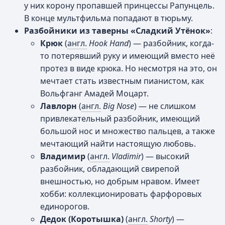
у них корону пропавшей принцессы Рапунцель.
В конце мультфильма попадают в тюрьму.
Разбойники из таверны «Сладкий Утёнок»
:
Крюк
(
англ.
Hook Hand
) — разбойник, когда-
то потерявший руку и имеющий вместо неё
протез в виде крюка. Но несмотря на это, он
мечтает стать известным пианистом, как
Вольфганг Амадей Моцарт.
Лавлорн
(
англ.
Big Nose
) — не слишком
привлекательный разбойник, имеющий
большой нос и множество пальцев, а также
мечтающий найти настоящую любовь.
Владимир
(
англ.
Vladimir
) — высокий
разбойник, обладающий свирепой
внешностью, но добрым нравом. Имеет
хобби: коллекционировать фарфоровых
единорогов.
Дедок (Коротышка)
(
англ.
Shorty
) —