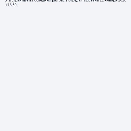
Эта страница в последний раз была отредактирована 22 января 2020
в 18:50.