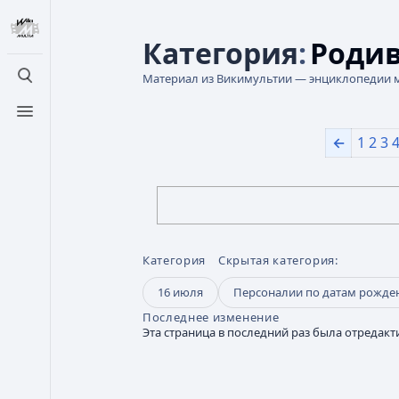
Категория
:
Родив
Материал из Викимультии — энциклопедии 
Открыть поиск
Открыть меню
←
1
2
3
Категория
Скрытая категория:
16 июля
Персоналии по датам рожде
Последнее изменение
Эта страница в последний раз была отредакти