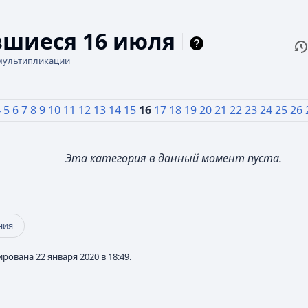
шиеся 16 июля
П
Чи
мультипликации
4
5
6
7
8
9
10
11
12
13
14
15
16
17
18
19
20
21
22
23
24
25
26
Эта категория в данный момент пуста.
ния
рована 22 января 2020 в 18:49.