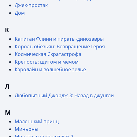
Джек-простак
Дом
К
Капитан Флинн и пираты-динозавры
Король обезьян: Возвращение Героя
Космическая Скратастрофа
Крепость: щитом и мечом
Кэролайн и волшебное зелье
Л
Любопытный Джордж 3: Назад в джунгли
М
Маленький принц
Миньоны
Монстры на каникулах 2