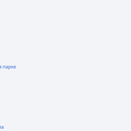
в парке
па