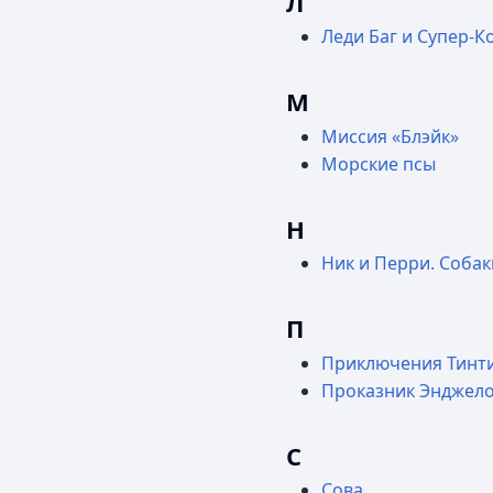
Л
Леди Баг и Супер-К
М
Миссия «Блэйк»
Морские псы
Н
Ник и Перри. Соба
П
Приключения Тинт
Проказник Энджел
С
Сова