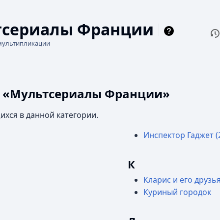
тсериалы Франции
П
Чи
мультипликации
и «Мультсериалы Франции»
ихся в данной категории.
Инспектор Гаджет (
К
Кларис и его друзь
Куриный городок