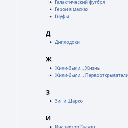
Галактический футбол
Герои в масках
Гнуфы
Д
Диплодоки
Ж
Жили-были… Жизнь
Жили-были… Первооткрывател
З
Зиг и Шарко
И
Инспектор Гаджет