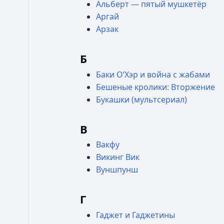
Альберт — пятый мушкетёр
Аргай
Арзак
Б
Баки О’Хэр и война с жабами
Бешеные кролики: Вторжение
Букашки (мультсериал)
В
Вакфу
Викинг Вик
Вуншпунш
Г
Гаджет и Гаджетины