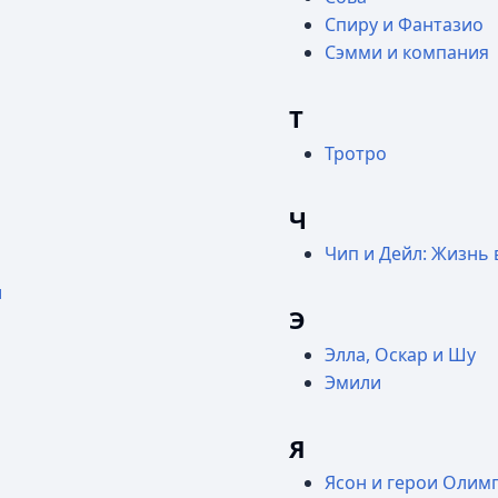
Спиру и Фантазио
Сэмми и компания
Т
Тротро
Ч
Чип и Дейл: Жизнь 
и
Э
Элла, Оскар и Шу
Эмили
Я
Ясон и герои Олим