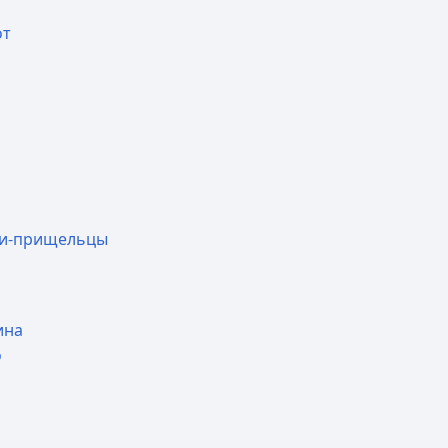
от
ки-прищельцы
ина
о