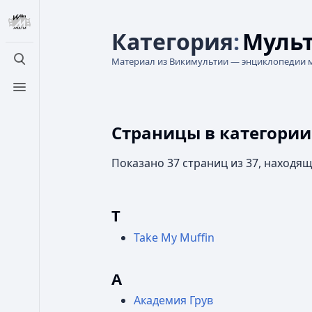
Категория
:
Муль
Материал из Викимультии — энциклопедии 
Открыть поиск
Открыть меню
Страницы в категори
Показано 37 страниц из 37, находящ
T
Take My Muffin
А
Академия Грув