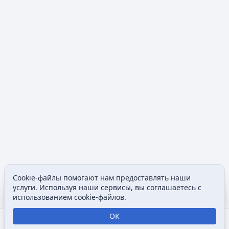
Cookie-файлы помогают нам предоставлять наши
Содержание
Допол
услуги. Используя наши сервисы, вы соглашаетесь с
Просмотры
associated
использованием cookie-файлов.
ОК
Открыть поиск
Открыть меню
Отк