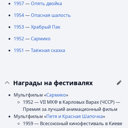
1957
—
Опять двойка
1954
—
Опасная шалость
1953
—
Храбрый Пак
1952
—
Сармико
1951
—
Таёжная сказка
Награды на фестивалях
Мультфильм «
Сармико
»
1952 — VII МКФ в Карловых Варах (ЧССР) —
Премия за лучший анимационный фильм
Мультфильм «
Петя и Красная Шапочка
»
1959 — Всесоюзный кинофестиваль в Киеве