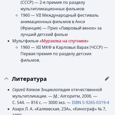
(СССР) — 2-я премия по разделу
мультипликационных фильмов
1960 — VII Международный фестиваль
анимационных фильмов в Анси
(Франция) — Приз «Лавровый венок» за
лучший детский фильм
Мультфильм «
Мурзилка на спутнике
»
1960 — XII МКФ в Карловых Варах (ЧССР) —
Первая премия по разделу детских
фильмов.
Литература
Сергей Капков
Энциклопедия отечественной
мультипликации. —
М.
: Алгоритм, 2006. —
С. 544. — 816 с. —
3000 экз.
—
ISBN 5-9265-0319-4
Азарх Л. А. «Каляевская, 23А», «Кинограф» № 7,