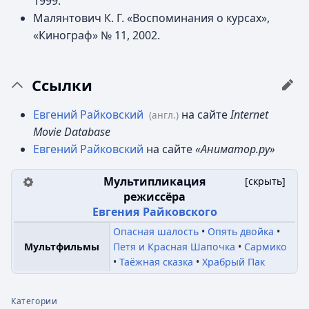
1999.
Малянтович К. Г. «Воспоминания о курсах»,
«Кинограф» № 11, 2002.
Ссылки
Евгений Райковский
на сайте
Internet
(англ.)
Movie Database
Евгений Райковский
на сайте
«Аниматор.ру»
Мультипликация
[
скрыть
]
режиссёра
Евгения Райковского
Опасная шалость
Опять двойка
Петя и Красная Шапочка
Сармико
Мультфильмы
Таёжная сказка
Храбрый Пак
Категории