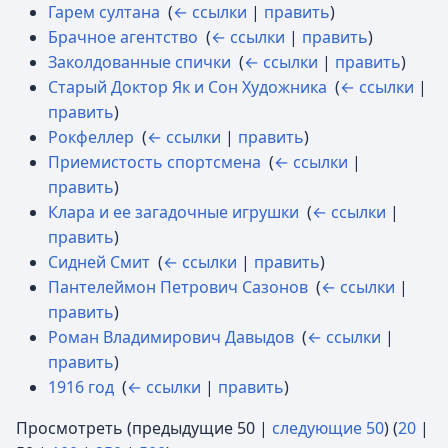
Гарем султана
‎
(
← ссылки
|
править
)
Брачное агентство
‎
(
← ссылки
|
править
)
Заколдованные спички
‎
(
← ссылки
|
править
)
Старый Доктор Як и Сон Художника
‎
(
← ссылки
|
править
)
Рокфеллер
‎
(
← ссылки
|
править
)
Приемистость спортсмена
‎
(
← ссылки
|
править
)
Клара и ее загадочные игрушки
‎
(
← ссылки
|
править
)
Сидней Смит
‎
(
← ссылки
|
править
)
Пантелеймон Петрович Сазонов
‎
(
← ссылки
|
править
)
Роман Владимирович Давыдов
‎
(
← ссылки
|
править
)
1916 год
‎
(
← ссылки
|
править
)
Просмотреть (
предыдущие 50
|
следующие 50
) (
20
|