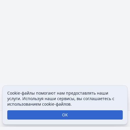
Cookie-файлы помогают нам предоставлять наши
Допол
услуги. Используя наши сервисы, вы соглашаетесь с
Просмотры
associated
использованием cookie-файлов.
ОК
Открыть поиск
Открыть меню
Отк