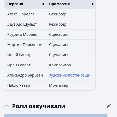
Персона
Профессия
Алекс Оррелле
Режиссёр
Эдуардо Шульдт
Режиссёр
Родриго Мораес
Сценарист
Мартин Пироянски
Сценарист
Ишай Равид
Сценарист
Фран Реверт
Композитор
Алехандро Барбези
Художник-постановщик
Пабло Реверт
Монтажёр
Роли озвучивали