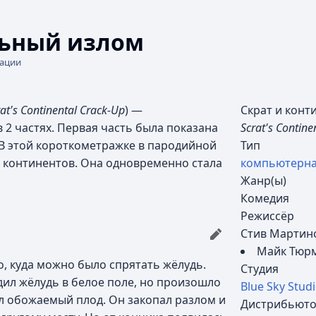
льный излом
кации
rat's Continental Crack-Up
) —
Скрат и кон
 2 частях. Первая часть была показана
Scrat's Contine
В этой короткометражке в пародийной
Тип
 континентов. Она одновременно стала
компьютерна
Жанр(ы)
Комедия
Режиссёр
Стив Мартин
Майк Тюр
о, куда можно было спрятать жёлудь.
Студия
дил жёлудь в белое поле, но произошло
Blue Sky Stud
л обожаемый плод. Он закопал разлом и
Дистрибьют