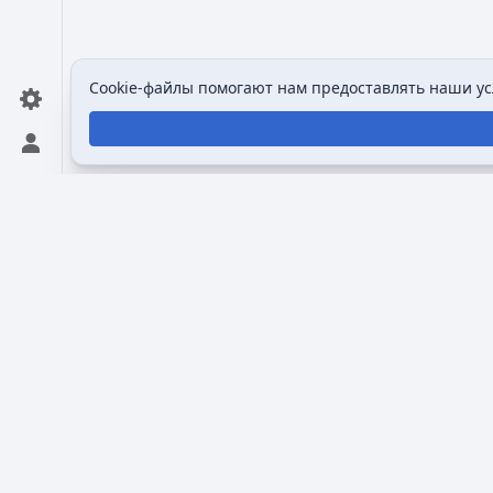
Cookie-файлы помогают нам предоставлять наши усл
Открыть персональное меню
Викимультия (
англ.
Wikimultia
) — общедоступная и
созданная для того, чтобы собрать и систематизи
анимационных сериалах, персонажах и студиях, 
Викимультии — предоставить пользователям дост
анимации, включая её истории, развитие, стили 
Community Powered Wikimultia™ ❤