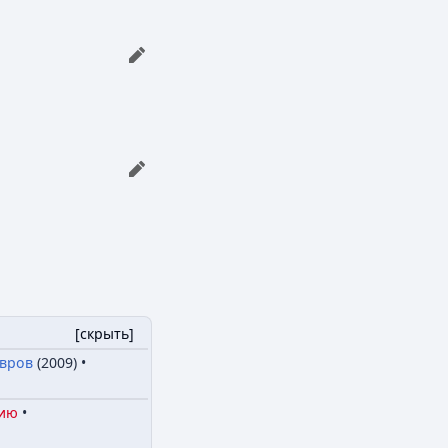
[
скрыть
]
вров
(2009)
нию