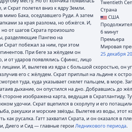
другому месту. Но от кончика появилась
Twentieth Cen
 и Скрат полетел вниз к ядру Земли.
Страна
 мимо Бака, оседлавшего Руди. А затем
США
пками за края разлома, но обжёгся. И,
Продолжител
, но от шагов Скрата произошло
6 минут
ы, разделяющие Пангею на
Премьера
и Скрат побежал за ним, при этом
Мировая пре
тинентов. При беге за жёлудем он
25 декабря
2
о, и от ударов появлялись Сфинкс, лицо
 лицами. И, вылетев из ядра с большой скоростью, он уп
азлучив его с жёлудем. Скрат приплыл на льдине к остров
мотрел туда, куда указывает скелет пальцем, в море. Заг
затаив дыхание, он опустился на дно. Добравшись до жё
й стороне изображена карта, ведущая в Скратлантиду. Ту
ком удочки. Скрат вцепился в скорлупу и его потащили
ыба, ракушки и морские звёзды. Вылетев из воды, этот к
ть как русалка. Гатт захватил Скрата, и он оказался в пл
и, Диего и Сид — главные герои
Ледникового периода
.