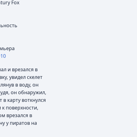
tury Fox
ьность
мьера
010
ал и врезался в
ку, увидел скелет
лянув в воду, он
лудя, он обнаружил,
т в карту воткнулся
 к поверхности,
ом врезался в
ену у пиратов на