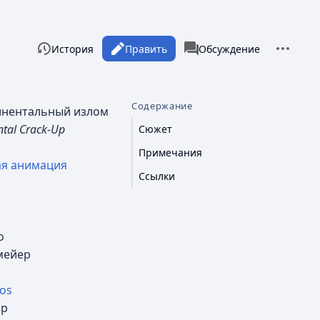
Дополни
Просмотры
associated-pages
Читать
История
Править
Статья
Обсуждение
Содержание
тинентальный излом
ntal Crack-Up
Сюжет
Примечания
я анимация
Ссылки
о
мейер
ios
ор