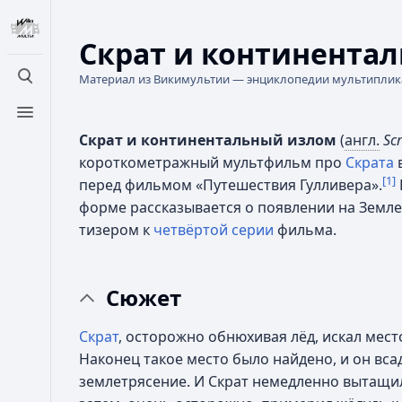
Скрат и континента
Материал из Викимультии — энциклопедии мультипли
Открыть поиск
Открыть меню
Скрат и континентальный излом
(
англ.
Sc
короткометражный мультфильм про
Скрата
в
[1]
перед фильмом «Путешествия Гулливера».
форме рассказывается о появлении на Земле
тизером к
четвёртой серии
фильма.
Сюжет
Скрат
, осторожно обнюхивая лёд, искал мест
Наконец такое место было найдено, и он вса
землетрясение. И Скрат немедленно вытащи