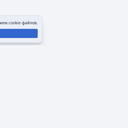
ием cookie-файлов.
Политика конфиденциальности
Описание Викимультии
Отказ от ответственности