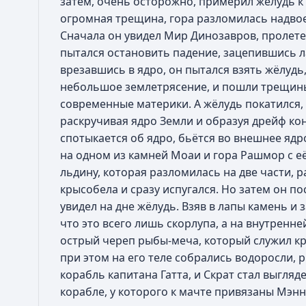
затем, очень осторожно, примерил жёлудь к 
огромная трещина, гора разломилась надвое,
Сначала он увидел Мир Динозавров, пролетев
пытался остановить падение, зацепившись ла
врезавшись в ядро, он пытался взять жёлудь
небольшое землетрясение, и пошли трещин
современные материки. А жёлудь покатился, 
раскручивая ядро Земли и образуя дрейф кон
спотыкается об ядро, бьётся во внешнее ядр
на одном из камней Моаи и гора Рашмор с её
льдину, которая разломилась на две части, р
крысобела и сразу испугался. Но затем он пос
увидел на дне жёлудь. Взяв в лапы камень и 
что это всего лишь скорлупа, а на внутренне
острый череп рыбы-меча, который служил крю
при этом на его теле собрались водоросли, р
корабль капитана Гатта, и Скрат стал выгляде
корабле, у которого к мачте привязаны Мэнн