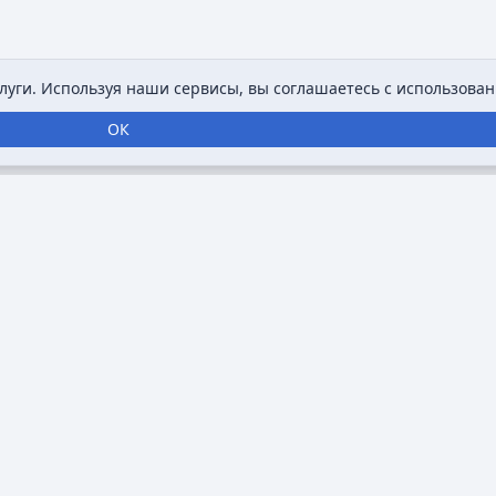
уги. Используя наши сервисы, вы соглашаетесь с использован
ОК
нтернет-энциклопедия, посвященная анимации,
ровать информацию о мультфильмах,
занимающихся анимацией. Основная цель
уп к разнообразным и подробным данным об
и ключевые произведения.