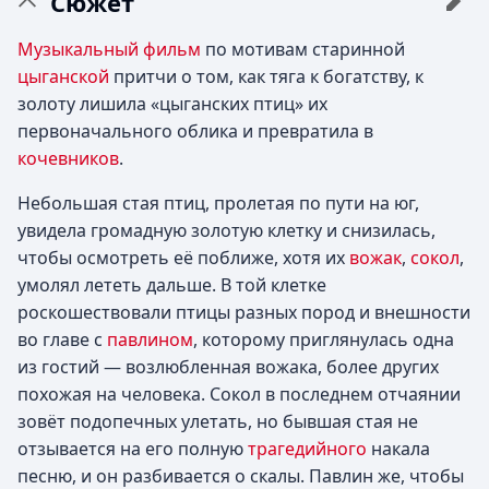
Сюжет
Музыкальный фильм
по мотивам старинной
цыганской
притчи о том, как тяга к богатству, к
золоту лишила «цыганских птиц» их
первоначального облика и превратила в
кочевников
.
Небольшая стая птиц, пролетая по пути на юг,
увидела громадную золотую клетку и снизилась,
чтобы осмотреть её поближе, хотя их
вожак
,
сокол
,
умолял лететь дальше. В той клетке
роскошествовали птицы разных пород и внешности
во главе с
павлином
, которому приглянулась одна
из гостий — возлюбленная вожака, более других
похожая на человека. Сокол в последнем отчаянии
зовёт подопечных улетать, но бывшая стая не
отзывается на его полную
трагедийного
накала
песню, и он разбивается о скалы. Павлин же, чтобы