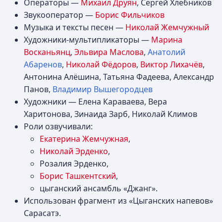
Операторы —
Михаил Друян
, Сергей Хлебников
Звукооператор —
Борис Фильчиков
Музыка и тексты песен —
Николай Жемчужный
Художники-мультипликаторы —
Марина
Восканьянц
,
Эльвира Маслова
,
Анатолий
Абаренов
,
Николай Фёдоров
,
Виктор Лихачёв
,
Антонина Алёшина, Татьяна Фадеева, Александр
Панов,
Владимир Вышегородцев
Художники — Елена Караваева, Вера
Харитонова, Зинаида Зарб, Николай Климов
Роли озвучивали:
Екатерина Жемчужная
,
Николай Эрденко
,
Розалия Эрденко,
Борис Ташкентский
,
цыганский ансамбль «Джанг».
Использован фрагмент из «Цыганских напевов»
Сарасатэ.