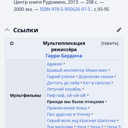
Центр книги Рудомино, 2013. — 208 с. —
2000 экз.
—
ISBN 978-5-905626-97-5
. с.93-95
Ссылки
Мультипликация
[
скрыть
]
режиссёра
Гарри Бардина
Адажио
Бравый инспектор Мамочкин
Гадкий утёнок
Дорожная сказка
Достать до неба
Кот в сапогах
Летучий корабль
Пиф-паф, ой-ой-ой!
Мультфильмы
Прежде мы были птицами
Приключения Хомы
Про дудочку и птичку
Серый волк энд Красная Шапочка
Три мелодии
Чуча
Чуча-2
Чуча-3