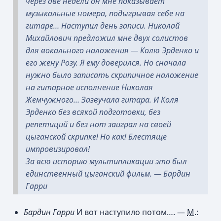
через две недели он мне показывает
музыкальные номера, подыгрывая себе на
гитаре… Наступил день записи. Николай
Михайлович предложил мне двух солистов
для вокального наложения — Колю Эрденко и
его жену Розу. Я ему доверился. Но сначала
нужно было записать скрипичное наложение
на гитарное исполнение Николая
Жемчужного… Зазвучала гитара. И Коля
Эрденко без всякой подготовки, без
репетиций и без нот заиграл на своей
цыганской скрипке! Но как! Блестяще
импровизировал!
За всю историю мультипликации это был
единственный цыганский фильм.
— Бардин
Гарри
Бардин Гарри
И вот наступило потом…. —
М.
: