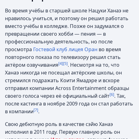
Во время учёбы в старшей школе Нацуки Ханаэ не
нравилось учиться, и поэтому он решил работать
вместо учёбы в колледже. Позже он задумался о
превращении своего хобби — пения — в
профессиональную деятельность, но после
просмотра
Гостевой клуб лицея Оран
во время
повторного показа по телевизору решил стать
[4]
[5]
актёром озвучивания
. Несмотря на то, что
Ханаэ никогда не посещал актёрские школы, он
стремился подражать Коити Ямадэре и вскоре
отправил компании Across Entertainment образцы
[6]
своего голоса через её официальный сайт
. Так,
после кастинга в ноябре 2009 года он стал работать
[7]
в компании
.
Свою дебютную роль в качестве сэйю Ханаэ
исполнил в 2011 году. Первую главную роль он