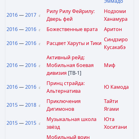
Эммадо
Рилу Рилу Фейрилу:
Нодзоми
2016
—
2017
с
Дверь фей
Ханамура
2016
—
2016
Божественные врата
Аритон
с
Синдзиро
2016
—
2016
Расцвет Харуты и Тики
с
Кусакабэ
Активный рейд:
2016
—
2016
Мобильная боевая
Миф
с
дивизия
[ТВ-1]
Принц страйда:
2016
—
2016
Ю Камода
с
Альтернатива
Приключения
Тайти
2015
—
2018
с
Дигимонов
Ягами
Музыкальная школа
Юта
2015
—
2015
с
звёзд
Хоситани
Мобильный воин