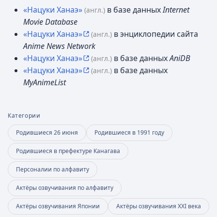
«Нацуки Ханаэ»
в базе данных
Internet
(англ.)
Movie Database
«Нацуки Ханаэ»
в энциклопедии сайта
(англ.)
Anime News Network
«Нацуки Ханаэ»
в базе данных
AniDB
(англ.)
«Нацуки Ханаэ»
в базе данных
(англ.)
MyAnimeList
Категории
Родившиеся 26 июня
Родившиеся в 1991 году
Родившиеся в префектуре Канагава
Персоналии по алфавиту
Актёры озвучивания по алфавиту
Актёры озвучивания Японии
Актёры озвучивания XXI века