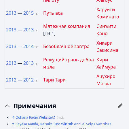
Харуити
2013
—
2015
Путь аса
с
Коминато
Мятежная компания
Синъити
2013
—
2013
с
[ТВ-1]
Кано
Хикари
2013
—
2014
Безоблачное завтра
с
Сакисима
Режущий грань добра
Кири
2013
—
2013
с
и зла
Хаймура
Ацухиро
2012
—
2012
Тари Тари
с
Маэда
Примечания
↑
Ouhana Radio Website
.
(яп.)
↑
Sayaka Kanda, Daisuke Ono Win 9th Annual Seiyū Awards