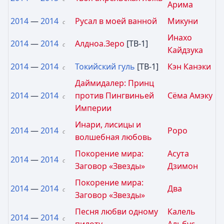
Арима
2014
—
2014
Русал в моей ванной
Микуни
с
Инахо
2014
—
2014
Алдноа.Зеро
[ТВ-1]
с
Кайдзука
2014
—
2014
Токийский гуль
[ТВ-1]
Кэн Канэки
с
Даймидалер: Принц
2014
—
2014
против Пингвиньей
Сёма Амэку
с
Империи
Инари, лисицы и
2014
—
2014
Роро
с
волшебная любовь
Покорение мира:
Асута
2014
—
2014
с
Заговор «Звезды»
Дзимон
Покорение мира:
2014
—
2014
Два
с
Заговор «Звезды»
Песня любви одному
Калель
2014
—
2014
с
пилоту
Альбус