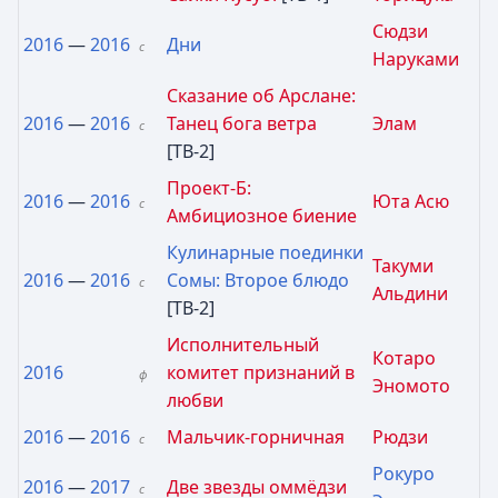
Сюдзи
2016
—
2016
Дни
с
Наруками
Сказание об Арслане:
2016
—
2016
Танец бога ветра
Элам
с
[ТВ-2]
Проект-Б:
2016
—
2016
Юта Асю
с
Амбициозное биение
Кулинарные поединки
Такуми
2016
—
2016
Сомы: Второе блюдо
с
Альдини
[ТВ-2]
Исполнительный
Котаро
2016
комитет признаний в
ф
Эномото
любви
2016
—
2016
Мальчик-горничная
Рюдзи
с
Рокуро
2016
—
2017
Две звезды оммёдзи
с