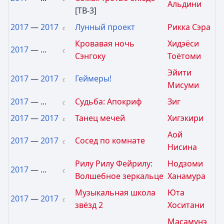
Альдини
[ТВ-3]
2017
—
2017
Лунный проект
Рикка Сэра
с
Кровавая ночь
Хидэёси
2017
— ...
с
Сэнгоку
Тоётоми
Эйити
2017
—
2017
Геймеры!
с
Мисуми
2017
— ...
Судьба: Апокриф
Зиг
с
2017
—
2017
Танец мечей
Хигэкири
с
Аой
2017
—
2017
Сосед по комнате
с
Нисина
Рилу Рилу Фейрилу:
Нодзоми
2017
— ...
с
Волшебное зеркальце
Ханамура
Музыкальная школа
Юта
2017
—
2017
с
звёзд 2
Хоситани
Масамунэ