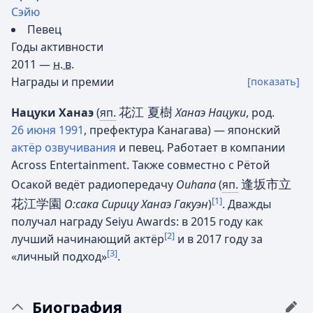
Сэйю
Певец
Годы активности
2011 —
н. в.
Награды и премии
[показать]
花江 夏樹
Нацуки Ханаэ
(
яп.
Ханаэ Нацуки
, род.
26 июня
1991
, префектура Канагава) — японский
актёр озвучивания
и певец. Работает в компании
Across Entertainment. Также совместно с Рётой
逢坂市立
Осакой ведёт радиопередачу
Ouhana
(
яп.
[1]
花江学園
О:сака Сирицу Ханаэ Гакуэн
)
. Дважды
получал награду Seiyu Awards: в 2015 году как
[2]
лучший начинающий актёр
и в 2017 году за
[3]
«личный подход»
.
Биография