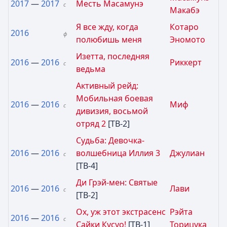
2017
—
2017
Месть Масамунэ
с
Макабэ
Я все жду, когда
Котаро
2016
ф
полюбишь меня
Эномото
Изетта, последняя
2016
—
2016
Риккерт
с
ведьма
Активный рейд:
Мобильная боевая
2016
—
2016
Миф
с
дивизия, восьмой
отряд 2
[ТВ-2]
Судьба: Девочка-
2016
—
2016
волшебница Иллия 3
Джулиан
с
[ТВ-4]
Ди Грэй-мен: Святые
2016
—
2016
Лави
с
[ТВ-2]
Ох, уж этот экстрасенс
Рэйта
2016
—
2016
с
Сайки Кусуо!
[ТВ-1]
Торицука