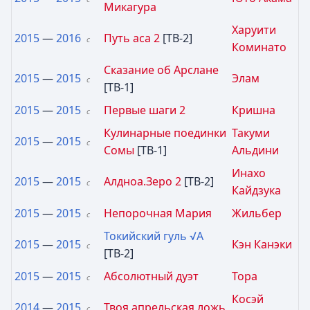
Микагура
Харуити
2015
—
2016
Путь аса 2
[ТВ-2]
с
Коминато
Сказание об Арслане
2015
—
2015
Элам
с
[ТВ-1]
2015
—
2015
Первые шаги 2
Кришна
с
Кулинарные поединки
Такуми
2015
—
2015
с
Сомы
[ТВ-1]
Альдини
Инахо
2015
—
2015
Алдноа.Зеро 2
[ТВ-2]
с
Кайдзука
2015
—
2015
Непорочная Мария
Жильбер
с
Токийский гуль √A
2015
—
2015
Кэн Канэки
с
[ТВ-2]
2015
—
2015
Абсолютный дуэт
Тора
с
Косэй
2014
—
2015
Твоя апрельская ложь
с