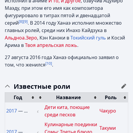
исполнил в аниме
И то, и другое
, озвучив Ацухиро
Маэду, при этом его имя как композитора
фигурировало в титрах пятой и двенадцатой
[8]
[9]
серий
. В 2014 году Ханаэ исполнил множество
главных ролей, среди них Инахо Кайдзука в
Альдноа.Зеро
, Кэн Канэки в
Токийский гуль
и Косэй
Арима в
Твоя апрельская ложь
.
27 августа 2016 года Ханаэ официально заявил о
[10]
том, что женился
.
Известные роли
Год
Название
Роль
Дети кита, поющие
2017
— ...
Чакуро
с
среди песков
Кулинарные поединки
Такуми
2017
— ...
Сомы: Третье блюдо
с