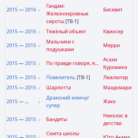
Гандам:
2015
—
2016
Бисквит
с
Железнокровные
сироты
[ТВ-1]
2015
—
2016
Тяжёлый объект
Квинсер
с
Мальчики с
2015
—
2015
Мерри
с
подушками
Асахи
2015
—
2015
По правде говоря, я...
с
Куроминэ
2015
—
2015
Повелитель
[ТВ-1]
Люклютер
с
2015
—
2015
Шарлотта
Маэдомари
с
Драконий жемчуг
2015
— ...
Жако
с
супер
Николас в
2015
—
2015
Бандиты
с
детстве
Сюита школы
2015
—
2015
Юто Акама
с