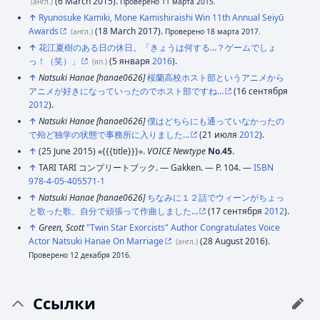
(6 March 2015).
(англ.)
Проверено 11 марта 2015.
↑
Ryunosuke Kamiki, Mone Kamishiraishi Win 11th Annual Seiyū
Awards
(18 March 2017).
(англ.)
Проверено 18 марта 2017.
↑
花江夏樹のある日の休日。「きょうは何する…？ゲームでしょ
っ！（笑）」
(5 января
2016
).
(яп.)
↑
Natsuki Hanae [hanae0626]
桜蘭高校ホスト部というアニメから
アニメが好きになっていったのでホスト部ですね…
(16 сентября
2012
).
↑
Natsuki Hanae [hanae0626]
僕はどちらにも通っていなかったの
で殆ど独学の状態で事務所に入りました…
(21 июля
2012
).
↑
(25 June 2015) «{{{title}}}».
VOICE Newtype
No.45
.
↑
TARI TARI コンプリートブック. — Gakken. — P. 104. —
ISBN
978-4-05-405571-1
↑
Natsuki Hanae [hanae0626]
ちなみに１２話でウィーンがちょっ
と歌った歌、自分で頑張って作曲しました…
(17 сентября
2012
).
↑
Green, Scott
"Twin Star Exorcists" Author Congratulates Voice
Actor Natsuki Hanae On Marriage
(28 August 2016).
(англ.)
Проверено 12 декабря 2016.
Ссылки