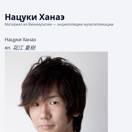
Нацуки Ханаэ
Материал из Викимультии — энциклопедии мультипликации
Нацуки Ханаэ
花江 夏樹
яп.