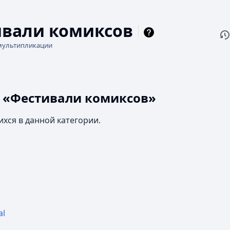
вали комиксов
П
Чи
мультипликации
и «Фестивали комиксов»
ихся в данной категории.
al