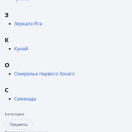
З
Зеркало Ята
К
Кунай
О
Ожерелье первого Хокагэ
С
Самэхада
Категория
Предметы