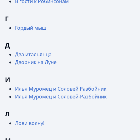
В гости к Робинсонам
Г
Гордый мыш
Д
Два итальянца
Дворник на Луне
И
Илья Муромец и Соловей Разбойник
Илья Муромец и Соловей-Разбойник
Л
Лови волну!