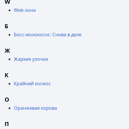
W
Web-зона
Б
Босс-молокосос: Снова в деле
Ж
Жаркие улочки
К
Крайний космос
О
Оранжевая корова
П