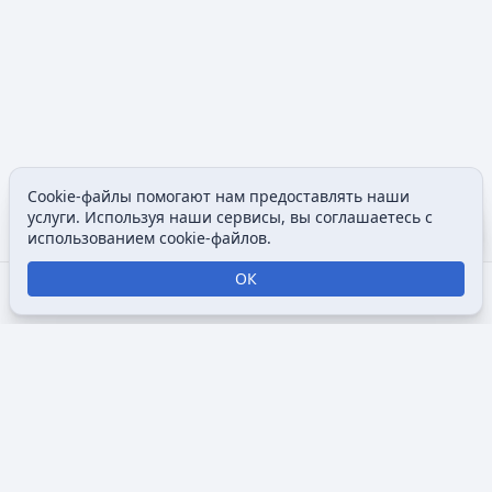
Cookie-файлы помогают нам предоставлять наши
Допол
услуги. Используя наши сервисы, вы соглашаетесь с
Просмотры
associated
использованием cookie-файлов.
ОК
Открыть поиск
Открыть меню
Отк
Викимультия (
англ.
Wikimultia
) — общедоступная интернет-
энциклопедия, посвященная анимации, созданная для