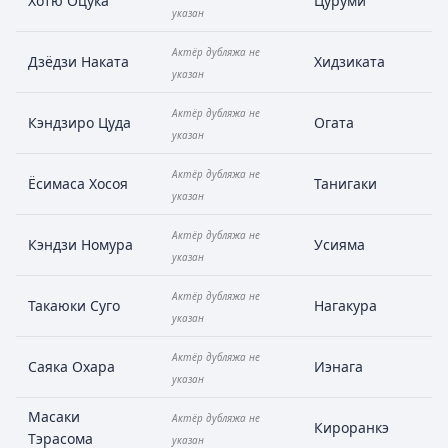
Хотю Оцука
Цуруми
указан
Актёр дубляжа не
Дзёдзи Наката
Хидзиката
указан
Актёр дубляжа не
Кэндзиро Цуда
Огата
указан
Актёр дубляжа не
Ёсимаса Хосоя
Танигаки
указан
Актёр дубляжа не
Кэндзи Номура
Усияма
указан
Актёр дубляжа не
Такаюки Суго
Нагакура
указан
Актёр дубляжа не
Саяка Охара
Иэнага
указан
Масаки
Актёр дубляжа не
Кироранкэ
Тэрасома
указан