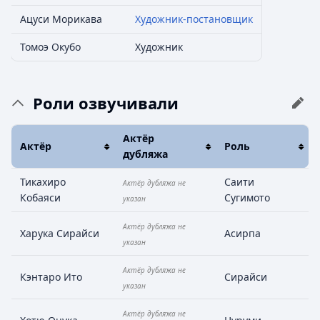
Ацуси Морикава
Художник-постановщик
Томоэ Окубо
Художник
Роли озвучивали
Актёр
Актёр
Роль
дубляжа
Тикахиро
Саити
Актёр дубляжа не
Кобаяси
Сугимото
указан
Актёр дубляжа не
Харука Сирайси
Асирпа
указан
Актёр дубляжа не
Кэнтаро Ито
Сирайси
указан
Актёр дубляжа не