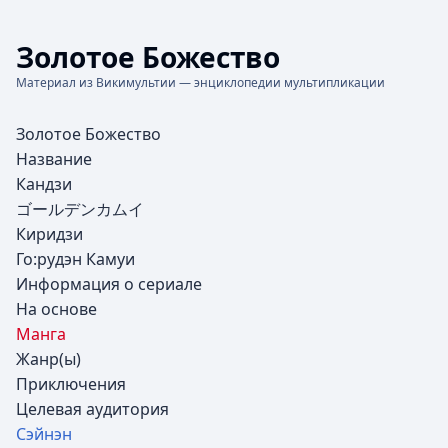
Золотое Божество
Материал из Викимультии — энциклопедии мультипликации
Золотое Божество
Название
Кандзи
ゴールデンカムイ
Киридзи
Го:рудэн Камуи
Информация о сериале
На основе
Манга
Жанр(ы)
Приключения
Целевая аудитория
Сэйнэн