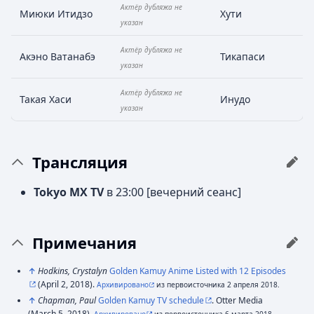
Актёр дубляжа не
Миюки Итидзо
Хути
указан
Актёр дубляжа не
Акэно Ватанабэ
Тикапаси
указан
Актёр дубляжа не
Такая Хаси
Инудо
указан
Трансляция
Tokyo MX TV
в 23:00 [вечерний сеанс]
Примечания
↑
Hodkins, Crystalyn
Golden Kamuy Anime Listed with 12 Episodes
(April 2, 2018).
Архивировано
из первоисточника 2 апреля 2018.
↑
Chapman, Paul
Golden Kamuy TV schedule
. Otter Media
(March 5, 2018).