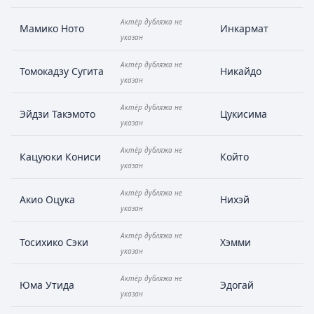
Актёр дубляжа не
Мамико Ното
Инкармат
указан
Актёр дубляжа не
Томокадзу Сугита
Никайдо
указан
Актёр дубляжа не
Эйдзи Такэмото
Цукисима
указан
Актёр дубляжа не
Кацуюки Кониси
Който
указан
Актёр дубляжа не
Акио Оцука
Нихэй
указан
Актёр дубляжа не
Тосихико Сэки
Хэмми
указан
Актёр дубляжа не
Юма Утида
Эдогай
указан