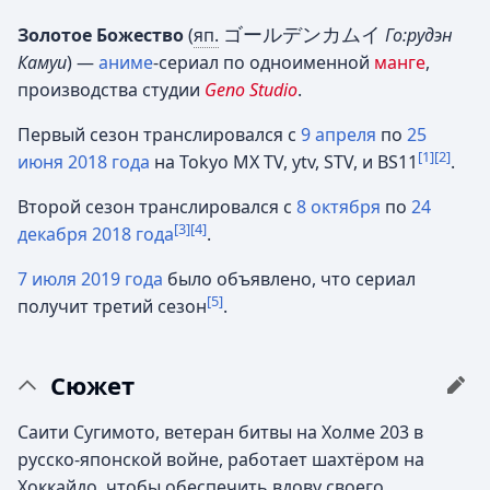
ゴールデンカムイ
Золотое Божество
(
яп.
Го:рудэн
Камуи
)
—
аниме
-сериал по одноименной
манге
,
производства студии
Geno Studio
.
Первый сезон транслировался с
9 апреля
по
25
[1]
[2]
июня
2018 года
на Tokyo MX TV, ytv, STV, и BS11
.
Второй сезон транслировался с
8 октября
по
24
[3]
[4]
декабря
2018 года
.
7 июля
2019 года
было объявлено, что сериал
[5]
получит третий сезон
.
Сюжет
Саити Сугимото, ветеран битвы на Холме 203 в
русско-японской войне, работает шахтёром на
Хоккайдо, чтобы обеспечить вдову своего