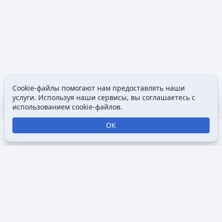
Cookie-файлы помогают нам предоставлять наши
Содержание
Допол
услуги. Используя наши сервисы, вы соглашаетесь с
Просмотры
associated
использованием cookie-файлов.
ОК
Открыть поиск
Открыть меню
Отк
Викимультия (
англ.
Wikimultia
) — общедоступная интернет-
энциклопедия, посвященная анимации, созданная для