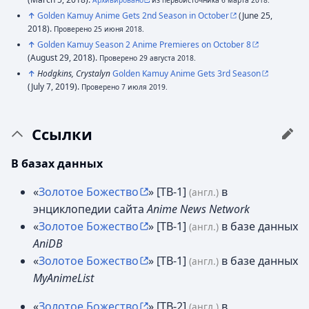
Архивировано
из первоисточника 6 марта 2018.
↑
Golden Kamuy Anime Gets 2nd Season in October
(June 25,
2018).
Проверено 25 июня 2018.
↑
Golden Kamuy Season 2 Anime Premieres on October 8
(August 29, 2018).
Проверено 29 августа 2018.
↑
Hodgkins, Crystalyn
Golden Kamuy Anime Gets 3rd Season
(July 7, 2019).
Проверено 7 июля 2019.
Ссылки
В базах данных
«
Золотое Божество
» [ТВ-1]
в
(англ.)
энциклопедии сайта
Anime News Network
«
Золотое Божество
» [ТВ-1]
в базе данных
(англ.)
AniDB
«
Золотое Божество
» [ТВ-1]
в базе данных
(англ.)
MyAnimeList
«
Золотое Божество
» [ТВ-2]
в
(англ.)