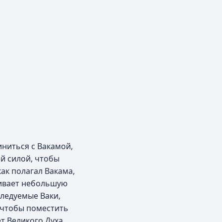
иниться с Вакамой,
й силой, чтобы
ак полагал Вакама,
живает небольшую
следуемые Ваки,
 чтобы поместить
т Великого Духа