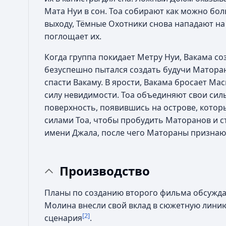
Мата Нуи в сон. Тоа собирают как можно бо
выходу, Тёмные Охотники снова нападают на
поглощает их.
Когда группа покидает Метру Нуи, Вакама со
безуспешно пытался создать будучи Матора
спасти Вакаму. В ярости, Вакама бросает Ма
силу невидимости. Тоа объединяют свои сил
поверхность, появившись на острове, котор
силами Тоа, чтобы пробудить Маторанов и с
имени Джала, после чего Матораны признают
Производство
Планы по созданию второго фильма обсужда
Молина внесли свой вклад в сюжетную лини
[2]
сценария
.