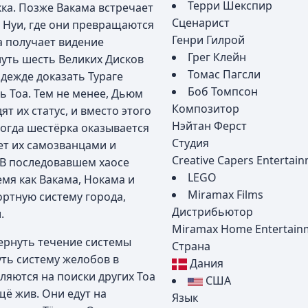
Терри Шекспир
ка. Позже Вакама встречает
Сценарист
 Нуи, где они превращаются
Генри Гилрой
ма получает видение
Грег Клейн
уть шесть Великих Дисков
Томас Пагсли
адежде доказать Тураге
Боб Томпсон
ь Тоа. Тем не менее, Дьюм
Композитор
т их статус, и вместо этого
Нэйтан Ферст
огда шестёрка оказывается
Студия
ет их самозванцами и
Creative Capers Entertai
 В последовавшем хаосе
LEGO
емя как Вакама, Нокама и
Miramax Films
ортную систему города,
Дистрибьютор
.
Miramax Home Entertain
ернуть течение системы
Страна
уть систему желобов в
Дания
ляются на поиски других Тоа
США
щё жив. Они едут на
Язык