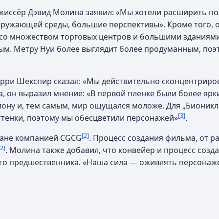
жиссёр Дэвид Молина заявил: «Мы хотели расширить п
кружающей среды, большие перспективы». Кроме того, 
, со множеством торговых центров и большими зданиям
ым. Метру Нуи более выглядит более продуманным, по
ерри Шекспир сказал: «Мы действительно сконцентриро
, он выразил мнение: «В первой пленке были более ярк
иону и, тем самым, мир ощущался моложе. Для „Бионикл
[3]
ттенки, поэтому мы обесцветили персонажей»
.
[2]
ване компанией CGCG
. Процесс создания фильма, от р
[2]
. Молина также добавил, что конвейер и процесс созд
его предшественника. «Наша сила — оживлять персонаже