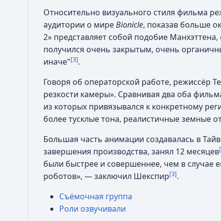
Относительно визуального стиля фильма ре
аудитории о мире
Bionicle
, показав больше о
2» представляет собой подобие Манхэттена
получился очень закрытым, очень органичн
[3]
иначе"
.
Говоря об операторской работе, режиссёр Т
резкости камеры». Сравнивая два оба фильма
из которых привязывался к конкретному рег
более тусклые тона, реалистичные земные о
Большая часть анимации создавалась в Тай
завершения производства, занял 12 месяцев
были быстрее и совершеннее, чем в случае 
[3]
роботов», — заключил Шекспир
.
Съёмочная группа
Роли озвучивали