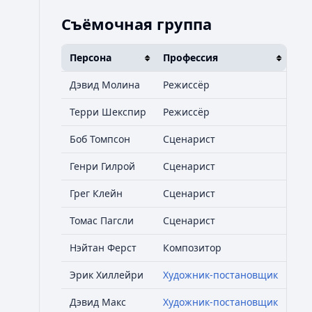
Съёмочная группа
Персона
Профессия
Дэвид Молина
Режиссёр
Терри Шекспир
Режиссёр
Боб Томпсон
Сценарист
Генри Гилрой
Сценарист
Грег Клейн
Сценарист
Томас Пагсли
Сценарист
Нэйтан Ферст
Композитор
Эрик Хиллейри
Художник-постановщик
Дэвид Макс
Художник-постановщик