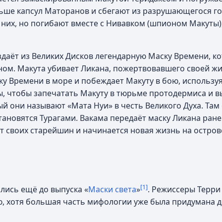
льше капсул Маторанов и сбегают из разрушающегося гор
 них, но погибают вместе с Нивавком (шпионом Макуты),
здаёт из Великих Дисков легендарную Маску Времени, к
ном. Макута убивает Ликана, пожертвовавшего своей ж
ску Времени в море и побеждает Макуту в бою, использ
ы, чтобы запечатать Макуту в тюрьме протодермиса и в
ый они называют «Мата Нуи» в честь Великого Духа. Там
тановятся Турагами. Вакама передаёт маску Ликана ран
 своих старейшин и начинается новая жизнь на остров
[1]
лись ещё до выпуска «
Маски света
»
. Режиссеры Терри
ю, хотя большая часть мифологии уже была придумана 