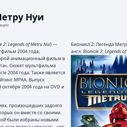
Метру Нуи
кации
le 2: Legends of Metru Nui
) —
Бионикл 2: Легенда Метр
фильм 2004 года,
англ.
Bionicle 2: Legends of
торой анимационный фильм в
вета». Сюжет мультфильма
le 2004 года. Также является
йтинг MPAA. Выпуск
 октября 2004 года на DVD и
иях, произошедших задолго
торых он вместе со своими
амой были избраны новыми
од, они должны доказать, что