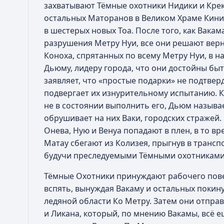
захватывают Тёмные охотники Нидики и Крек
остальных Маторанов в Великом Храме Кини
в шестерых новых Тоа. После того, как Вака
разрушения Метру Нуи, все они решают верн
Коноха, спрятанных по всему Метру Нуи, в н
Дьюму, лидеру города, что они достойны быт
заявляет, что «простые подарки» не подтвердя
подвергает их изнурительному испытанию. К
не в состоянии выполнить его, Дьюм называ
обрушивает на них Ваки, городских стражей.
Онева, Ную и Венуа попадают в плен, в то вр
Матау сбегают из Колизея, прыгнув в трансп
будучи преследуемыми Тёмными охотниками
Тёмные Охотники принуждают рабочего пов
вспять, вынуждая Вакаму и остальных покин
ледяной области Ко Метру. Затем они отправ
и Ликана, который, по мнению Вакамы, всё е