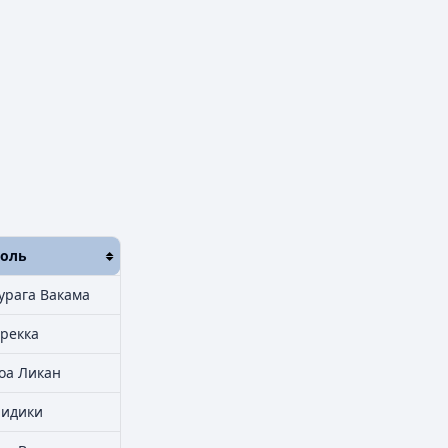
оль
урага Вакама
рекка
оа Ликан
идики