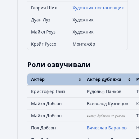
Глория Ших
Художник-постановщик
Дуан Луз
Художник
Майкл Роуз
Художник
Крэйг Руссо
Монтажёр
Роли озвучивали
Актёр
Актёр дубляжа
Р
Кристофер Гэйз
Рудольф Панков
Т
Майкл Добсон
Всеволод Кузнецов
К
Майкл Добсон
Т
Актёр дубляжа не указан
Пол Добсон
Вячеслав Баранов
Н