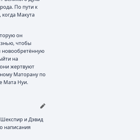
ода. По пути к
 когда Макута
оторую он
изнью, чтобы
уя новообретённую
ыйти на
 они жертвуют
еному Маторану по
е Мата Нуи.
 Шекспир и Дэвид
до написания