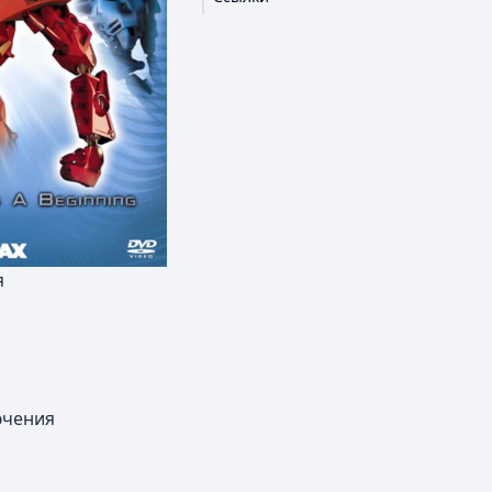
я
ючения