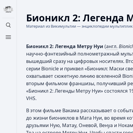
Бионикл 2: Легенда 
Материал из Викимультии — энциклопедии мультипли
Открыть поиск
Открыть меню
Бионикл 2: Легенда Метру Нуи
(
англ.
Bionic
научно-фэнтезийный полнометражный мульт
вышедший сразу на цифровых носителях. В
серии Bionicle и приквел «Бионикл: Маски с
охватывает сюжетную линию вселенной Bionic
вторым фильмом франшизы, получивший ре
«Бионикл 2: Легенды Метру Нуи» состоялся 19
VHS.
В этом фильме Вакама рассказывает о событ
до жизни биониклов в Мата Нуи, во время ко
друзьями Ную, Матау, Оневой, Венуа и Нок
Тоа на острове Метру Нуи. Чтобы спасти гор