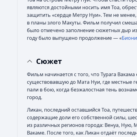
являются достойными носить имя Тоа, обрес
защитить «сердце Метру Нуи». Тем не менее
в планы злого Макуты. Фильм получил смеш
было отмечено заполнение сюжетных дыр из
году было выпущено продолжение — «
Бионик
Сюжет
Фильм начинается с того, что Турага Вакама
существовавшую до Мата Нуи, где местные г
пали в бою, когда безжалостная тень возна
город.
Ликан, последний оставшийся Тоа, путешеств
содержащие доли его собственной силы, ше
из различных регионов города: Венуа, Ную, 
Вакаме. После того, как Ликан отдаёт послед