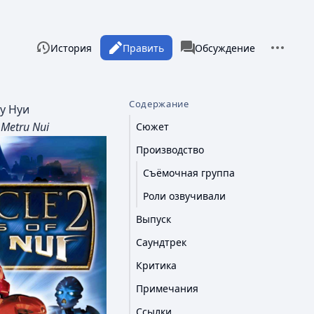
Дополни
Просмотры
associated-pages
Читать
История
Править
Статья
Обсуждение
Содержание
у Нуи
 Metru Nui
Сюжет
Производство
Съёмочная группа
Роли озвучивали
Выпуск
Саундтрек
Критика
Примечания
Ссылки