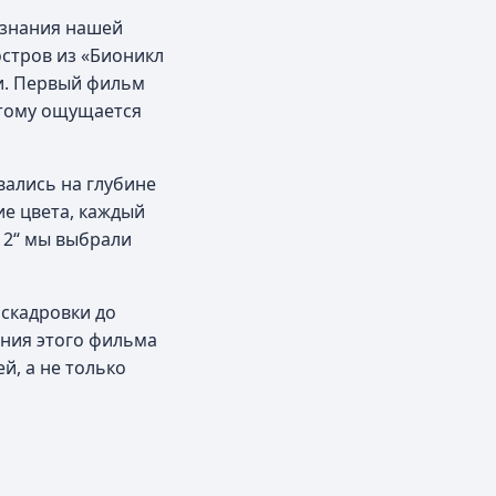
ознания нашей
остров из «Бионикл
и. Первый фильм
этому ощущается
вались на глубине
ие цвета, каждый
 2“ мы выбрали
аскадровки до
ания этого фильма
й, а не только