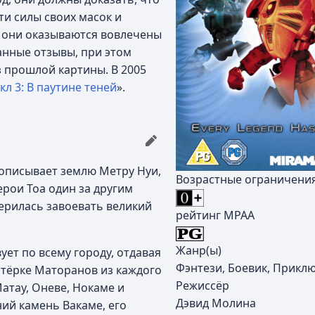
ти силы своих масок и
, они оказываются вовлечены
анные отзывы, при этом
 прошлой картины. В 2005
л 3: В паутине теней
».
 описывает землю Метру Нуи,
Возрастные ограничени
ерои Тоа один за другим
мерилась завоевать великий
рейтинг MPAA
Жанр(ы)
ует по всему городу, отдавая
Фэнтези, Боевик, Прикл
стёрке Маторанов из каждого
Режиссёр
Матау, Оневе, Нокаме и
Дэвид Молина
ний камень Вакаме, его