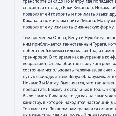
транспорте Ваки до По Метру, где попадают 
спасаются от стада Рахи Киканало. Нокама о
позволяет ей говорить и понимать языки дру
Киканало помочь им найти Ликана. Матау же 
позволяет ему изменять физическую форму.
Тем временем Онева, Венуа и Ную безуспешн
ним приближается таинственный Турага, кот
побега необходимы силы масок Тоа, и помог
тренировок. В то время как внутренние кон
возрастают, Онева обретает силу контроля р
состоянии использовать телекинез, за счет 
путь к свободе. Затем Венуа обнаруживает в
Нокамой и Матау. Выясняется, что таинстве
превратить Вакаму и остальных в Тоа. Он сп
было самим Ликаном, тогда как на самом де
канистру, в которой находится настоящий Дь
Тоа вместе с Ликаном намереваются остано
их в канистры для сна. Ложный Дбюм оказыв