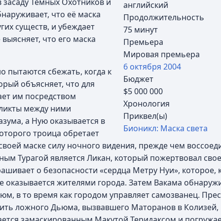
в засаду Тёмных Охотников и
английский
бнаруживает, что её маска
Продолжительность
гих существ, и убеждает
75 минут
выясняет, что его маска
Премьера
Мировая премьера
6 октября
2004
о пытаются сбежать, когда к
Бюджет
орый объясняет, что для
$5 000 000
ает им посредством
Хронология
фликты между ними
Приквел(ы)
азума, а Ную оказывается в
Бионикл: Маска света
которого троица обретает
 своей маске силу ночного видения, прежде чем воссоед
нным Турагой является Ликан, который пожертвовал свое
рашивает о безопасности «сердца Метру Нуи», которое, к
ле оказывается жителями города. Затем Вакама обнару
юм, в то время как городом управляет самозванец. Пре
вить ложного Дьюма, вызвавшего Маторанов в Колизей,
ается замаскированным Макутой Теридаксом и погружае