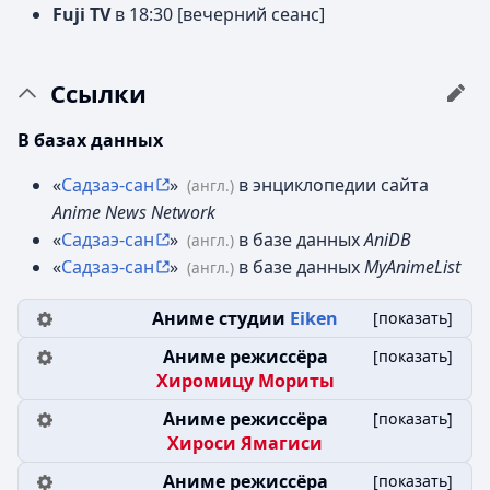
Fuji TV
в 18:30 [вечерний сеанс]
Ссылки
В базах данных
«
Садзаэ-сан
»
в энциклопедии сайта
(англ.)
Anime News Network
«
Садзаэ-сан
»
в базе данных
AniDB
(англ.)
«
Садзаэ-сан
»
в базе данных
MyAnimeList
(англ.)
Аниме студии
Eiken
[
показать
]
Аниме режиссёра
[
показать
]
Хиромицу Мориты
Аниме режиссёра
[
показать
]
Хироси Ямагиси
Аниме режиссёра
[
показать
]