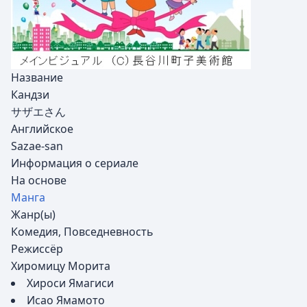
Название
Кандзи
サザエさん
Английское
Sazae-san
Информация о сериале
На основе
Манга
Жанр(ы)
Комедия, Повседневность
Режиссёр
Хиромицу Морита
Хироси Ямагиси
Исао Ямамото