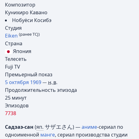
Композитор
Кунихиро Кавано
Нобуёси Косибэ
Студия
(ранее TCJ)
Eiken
Страна
Япония
Телесеть
Fuji TV
Премьерный показ
5 октября
1969
н. в.
—
Продолжительность эпизода
25 минут
Эпизодов
7738
サザエさん
Садзаэ-сан
(
яп.
)
—
аниме
-сериал по
одноименной
манге
, сериал производства студии