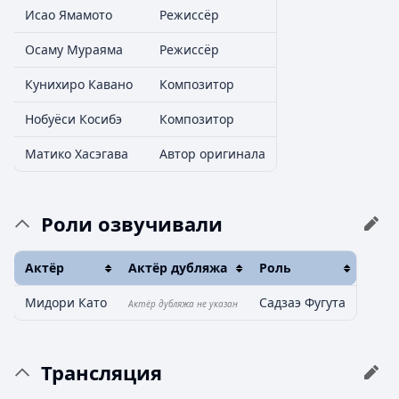
Исао Ямамото
Режиссёр
Осаму Мураяма
Режиссёр
Кунихиро Кавано
Композитор
Нобуёси Косибэ
Композитор
Матико Хасэгава
Автор оригинала
Роли озвучивали
Актёр
Актёр дубляжа
Роль
Мидори Като
Садзаэ Фугута
Актёр дубляжа не указан
Трансляция