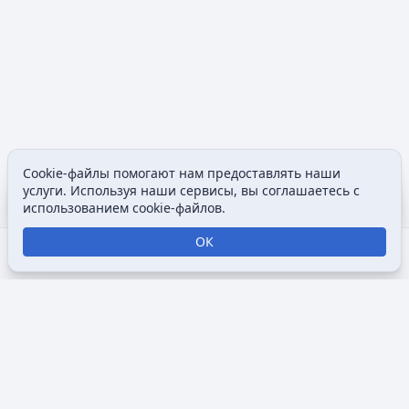
Cookie-файлы помогают нам предоставлять наши
Содержание
Допол
услуги. Используя наши сервисы, вы соглашаетесь с
Просмотры
associated
использованием cookie-файлов.
ОК
Открыть поиск
Открыть меню
Отк
Викимультия (
англ.
Wikimultia
) — общедоступная интернет-
энциклопедия, посвященная анимации, созданная для