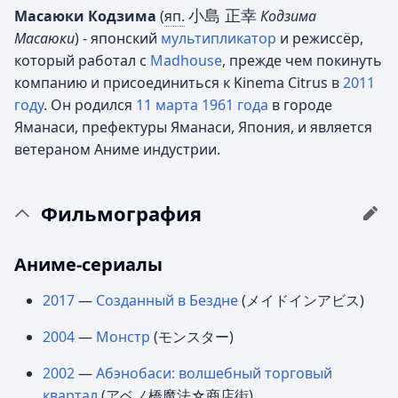
小島 正幸
Масаюки Кодзима
(
яп.
Кодзима
Масаюки
)
- японский
мультипликатор
и режиссёр,
который работал с
Madhouse
, прежде чем покинуть
компанию и присоединиться к Kinema Citrus в
2011
году
. Он родился
11 марта
1961 года
в городе
Яманаси, префектуры Яманаси, Япония, и является
ветераном Аниме индустрии.
Фильмография
Аниме-сериалы
2017
—
Созданный в Бездне
(メイドインアビス)
2004
—
Монстр
(モンスター)
2002
—
Абэнобаси: волшебный торговый
квартал
(アベノ橋魔法☆商店街)