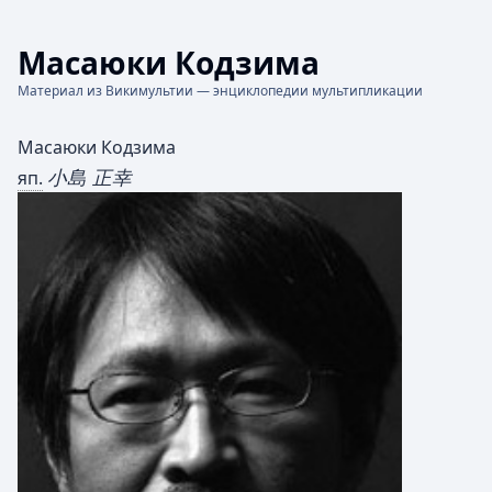
Масаюки Кодзима
Материал из Викимультии — энциклопедии мультипликации
Масаюки Кодзима
小島 正幸
яп.