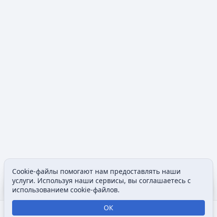
Cookie-файлы помогают нам предоставлять наши
Содержание
Допол
услуги. Используя наши сервисы, вы соглашаетесь с
Просмотры
associated
использованием cookie-файлов.
ОК