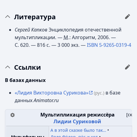
Литература
Сергей Капков
Энциклопедия отечественной
мультипликации. —
М.
: Алгоритм, 2006. —
С. 620. — 816 с. —
3 000 экз.
—
ISBN 5-9265-0319-4
Ссылки
В базах данных
«Лидия Викторовна Сурикова»
в базе
(рус.)
данных
Animator.ru
Мультипликация режиссёра
[
скр
Лидии Суриковой
А в этой сказке было так…
Дядя Фёдор, пёс и кот
Мультфильмы