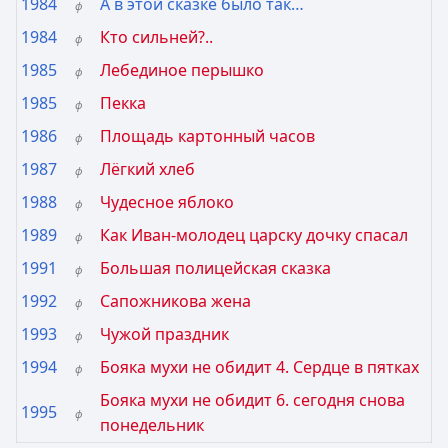
1984
А в этой сказке было так…
ф
1984
Кто сильней?..
ф
1985
Лебединое перышко
ф
1985
Пекка
ф
1986
Площадь картонный часов
ф
1987
Лёгкий хлеб
ф
1988
Чудесное яблоко
ф
1989
Как Иван-молодец царску дочку спасал
ф
1991
Большая полицейская сказка
ф
1992
Сапожникова жена
ф
1993
Чужой праздник
ф
1994
Бояка мухи не обидит 4. Сердце в пятках
ф
Бояка мухи не обидит 6. сегодня снова
1995
ф
понедельник