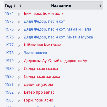
Год
Название
1974
Бим, Бам, Бом и волк
ф
1975
Дядя Фёдор, пёс и кот
ф
1976
Дядя Фёдор, пёс и кот. Мама и Папа
ф
1976
Дядя Фёдор, пёс и кот. Митя и Мурка
ф
1977
Шёлковая Кисточка
ф
1978
Златовласка
ф
1979
Дядюшка Ау. Ошибка дядюшки Ау
ф
1980
Солдатская сказка
ф
1980
Солдатская загадка
ф
1981
Девичьи узоры
ф
1982
Ветер про запас
ф
1983
Гори, гори ясно
ф