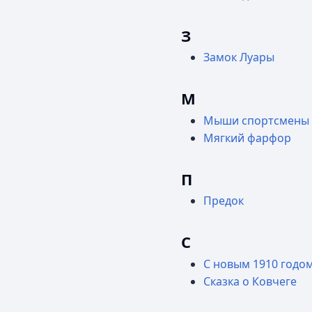
З
Замок Луары
М
Мыши спортсмены
Мягкий фарфор
П
Предок
С
С новым 1910 годом
Сказка о Ковчеге