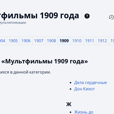
фильмы 1909 года
П
Чи
мультипликации
904
1905
1906
1907
1908
1909
1910
1911
1912
1
и «Мультфильмы 1909 года»
ихся в данной категории.
Дела сердечные
Дон Кихот
Ж
Жизнь до