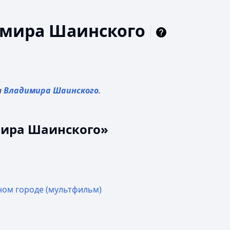
мира Шаинского
а
Владимира Шаинского
.
мира Шаинского»
ном городе (мультфильм)