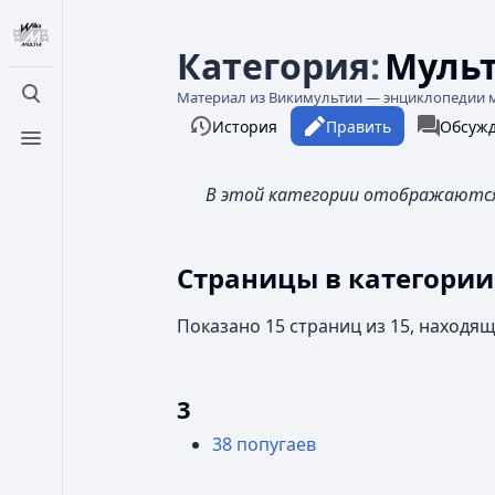
Категория
:
Муль
Материал из Викимультии — энциклопедии 
Открыть поиск
Просмотры
associate
Читать
История
Править
Категори
Обсуж
Открыть меню
В этой категории отображаются
Страницы в категори
Показано 15 страниц из 15, находящ
3
38 попугаев