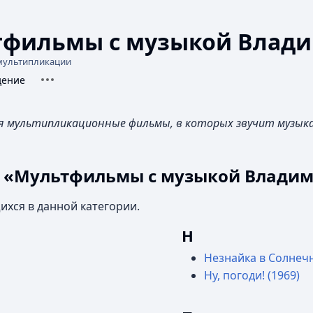
тфильмы с музыкой Влади
мультипликации
Дополнительные действия
d-pages
я
дение
 мультипликационные фильмы, в которых звучит музык
и «Мультфильмы с музыкой Влади
ихся в данной категории.
Н
Незнайка в Солнеч
Ну, погоди! (1969)