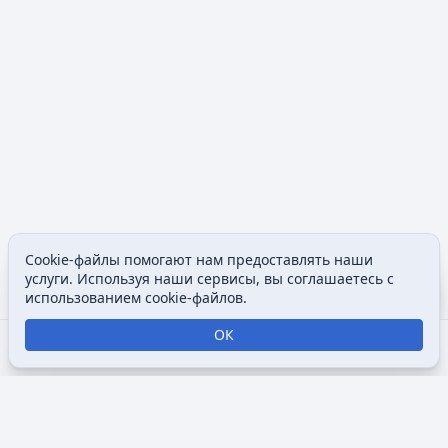
Cookie-файлы помогают нам предоставлять наши
Допол
услуги. Используя наши сервисы, вы соглашаетесь с
Просмотры
associated
использованием cookie-файлов.
ОК
Открыть поиск
Открыть меню
Отк