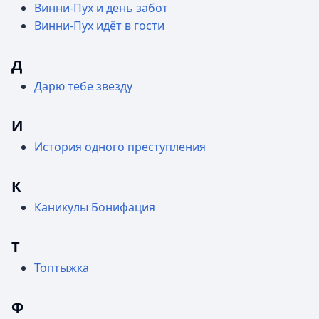
Винни-Пух и день забот
Винни-Пух идёт в гости
Д
Дарю тебе звезду
И
История одного преступления
К
Каникулы Бонифация
Т
Топтыжка
Ф