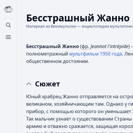
Бесстрашный Жанно
Материал из Викимультии — энциклопедии мультипли
Открыть поиск
Открыть меню
Бесстрашный Жанно
(
фр.
Jeannot l'intrépide
)
полнометражный
мультфильм
1950 года
. Ле
общественном достоянии.
Сюжет
Юный храбрец Жанно отправляется на остров
великаном, хозяйничающим там. Однако у г
прибор, с помощью которого он уменьшает 
Так мальчик узнаёт о существовании Страны 
армию и отважно сражается, защищая короле