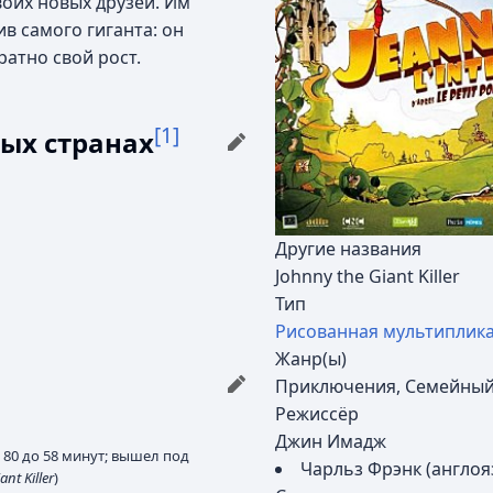
воих новых друзей. Им
в самого гиганта: он
атно свой рост.
[1]
ых странах
Другие названия
Johnny the Giant Killer
Тип
Рисованная мультиплик
Жанр(ы)
Приключения, Семейны
Режиссёр
Джин Имадж
80 до 58 минут; вышел под
Чарльз Фрэнк (англоя
nt Killer
)