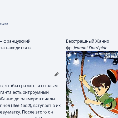
кации
 — французский
Бесстрашный Жанно
нта находится в
фр.
Jeannot l'intrépide
, чтобы сразиться со злым
иганта есть хитроумный
Жанно до размеров пчелы.
пчёл (
Bee-Land
), вступает в их
ву-матку. После этого он