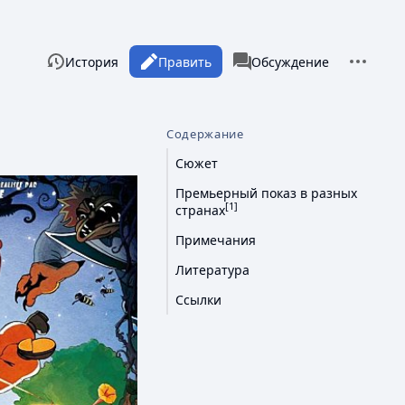
Дополни
Просмотры
associated-pages
Читать
История
Править
Статья
Обсуждение
Содержание
Сюжет
Премьерный показ в разных
[1]
странах
Примечания
Литература
Ссылки