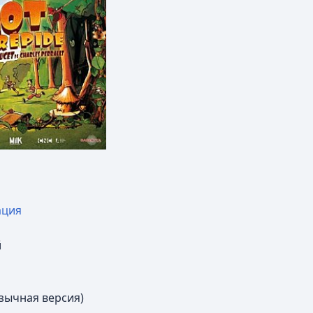
ация
й
зычная версия)