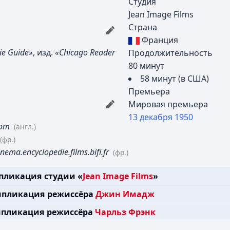
Студия
Jean Image Films
Страна
Франция
ie Guide»
, изд.
«Chicago Reader
Продолжительность
80 минут
58 минут (в США)
Премьера
Мировая премьера
13 декабря
1950
com
(англ.)
(фр.)
inema.encyclopedie.films.bifi.fr
(фр.)
пликация студии «
Jean Image Films
»
ипликация режиссёра
Джин Имадж
пликация режиссёра
Чарльз Фрэнк