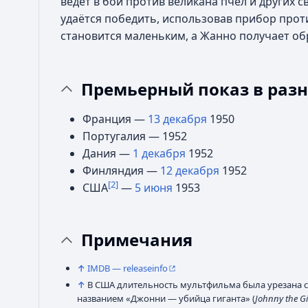
ведёт в бой против великана пчёл и других с
удаётся победить, использовав прибор проти
становится маленьким, а Жанно получает обр
Премьерный показ в разн
Франция —
13 декабря
1950
Португалия — 1952
Дания —
1 декабря
1952
Финляндия —
12 декабря
1952
[2]
США
—
5 июня
1953
Примечания
↑
IMDB — releaseinfo
↑
В США длительность мультфильма была урезана с 
названием «Джонни — убийца гиганта» (
Johnny the Gia