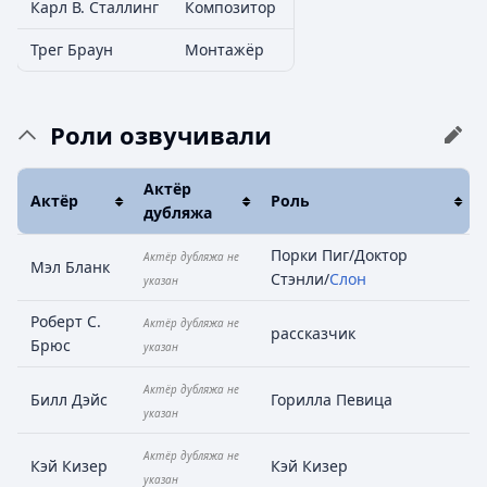
Карл В. Сталлинг
Композитор
Трег Браун
Монтажёр
Роли озвучивали
Актёр
Актёр
Роль
дубляжа
Порки Пиг/Доктор
Актёр дубляжа не
Мэл Бланк
Стэнли/
Слон
указан
Роберт С.
Актёр дубляжа не
рассказчик
Брюс
указан
Актёр дубляжа не
Билл Дэйс
Горилла Певица
указан
Актёр дубляжа не
Кэй Кизер
Кэй Кизер
указан