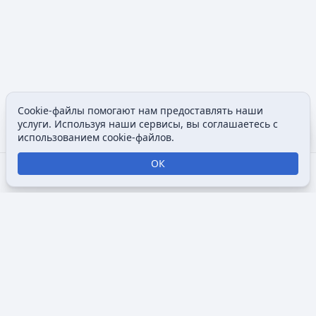
Cookie-файлы помогают нам предоставлять наши
Допол
услуги. Используя наши сервисы, вы соглашаетесь с
использованием cookie-файлов.
ОК
Открыть поиск
Открыть меню
Отк
Викимультия (
англ.
Wikimultia
) — общедоступная интернет-
энциклопедия, посвященная анимации, созданная для
того, чтобы собрать и систематизировать информацию о