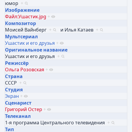
юмор
+
Изображение
Файл:Ушастик.jpg
+
Композитор
Моисей Вайнберг
+
и
Илья Катаев
+
Мультсериал
Ушастик и его друзья
+
Оригинальное название
Ушастик и его друзья
+
Режиссёр
Ольга Розовская
+
Страна
СССР
+
Студия
Экран
+
Сценарист
Григорий Остер
+
Телеканал
1-я программа Центрального телевидения
+
Тип