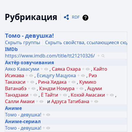
Рубрикация
RDF
Томо - девушка!
Скрыть группы
Скрыть свойства, ссылающиеся сюда
IMDb
https://www.imdb.com/title/tt21210326/
+
Актёр озвучивания
Аяко Кавасуми
+
,
Саяка Охара
+
,
Кайто
Исикава
+
,
Ёсицугу Мацуока
+
,
Риэ
Такахаси
+
,
Рина Хидака
+
,
Кумико
Ватанабэ
+
,
Кэндзи Номура
+
,
Ацуми
Танэдзаки
+
,
Ё Тайти
+
,
Кохэй Амасаки
+
,
Салли Амаки
+
и
Адзуса Татибана
+
Аниме
Томо - девушка!
+
Аниме-сериал
Томо - девушка!
+