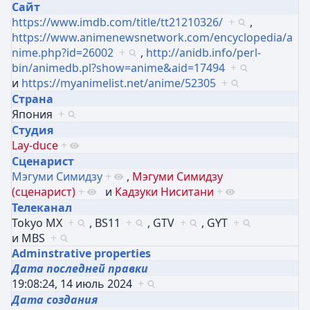
Сайт
https://www.imdb.com/title/tt21210326/
+
,
https://www.animenewsnetwork.com/encyclopedia/a
nime.php?id=26002
+
,
http://anidb.info/perl-
bin/animedb.pl?show=anime&aid=17494
+
и
https://myanimelist.net/anime/52305
+
Страна
Япония
+
Студия
Lay-duce
+
Сценарист
Мэгуми Симидзу
+
,
Мэгуми Симидзу
(сценарист)
+
и
Кадзуки Ниситани
+
Телеканал
Tokyo MX
+
,
BS11
+
,
GTV
+
,
GYT
+
и
MBS
+
Adminstrative properties
Дата последней правки
19:08:24, 14 июль 2024
+
Дата создания