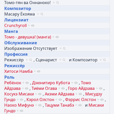
Томо-тян ва Оннаноко!
+
Композитор
Масару Ёкояма
+
Лицензиат
Crunchyroll
+
Манга
Томо - девушка! (манга)
+
Обслуживание
Изображение Отсутствует
+
Профессия
Режиссёр
+
,
Сценарист
+
и
Композитор
+
Режиссёр
Хитоси Намба
+
Роль
Ребёнок
+
,
Дзюнитиро Кубота
+
,
Томо
Айдзава
+
,
Тиёми Огава
+
,
Горо Айдзава
+
,
Косукэ Мисаки
+
,
Акэми Айдзава
+
,
Мисудзу
Гундо
+
,
Кэрол Олстон
+
,
Фэррис Олстон
+
,
Наоко Мифунэ
+
,
Тацуми Танабэ
+
и
Мисаки
Гундо
+