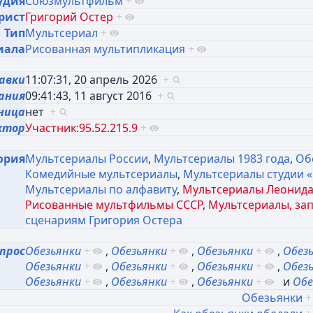
удия
Союзмультфильм
+
рист
Григорий Остер
+
Тип
Мультсериал
+
иала
Рисованная мультипликация
+
авки
11:07:31, 20 апрель 2026
+
ания
09:41:43, 11 август 2016
+
ница
нет
+
ктор
Участник:95.52.215.9
+
ория
Мультсериалы России
,
Мультсериалы 1983 года
,
Об
Комедийные мультсериалы
,
Мультсериалы студии 
Мультсериалы по алфавиту
,
Мультсериалы Леонид
Рисованные мультфильмы СССР
,
Мультсериалы, зап
сценариям Григория Остера
прос
Обезьянки
+
,
Обезьянки
+
,
Обезьянки
+
,
Обез
Обезьянки
+
,
Обезьянки
+
,
Обезьянки
+
,
Обез
Обезьянки
+
,
Обезьянки
+
,
Обезьянки
+
и
Обе
Обезьянки
+