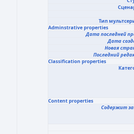
Ст
Сцена
Тип мультсер
Adminstrative properties
Дата последней пр
Дата созд
Новая стра
Последний реда
Classification properties
Катег
Content properties
Содержит за