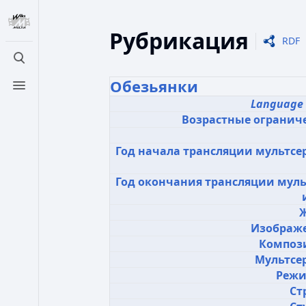
Рубрикация
RDF
Открыть поиск
Обезьянки
Открыть меню
Language
Возрастные огранич
Год начала трансляции мультсе
Год окончания трансляции муль
Изображ
Композ
Мультсе
Режи
Ст