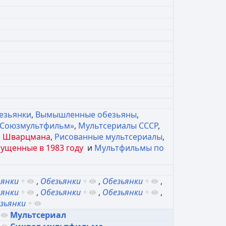
езьянки
,
Вымышленные обезьяны
,
«Союзмультфильм»
,
Мультсериалы СССР
,
а Шварцмана
,
Рисованные мультсериалы
,
ущенные в 1983 году
и
Мультфильмы по
ьянки
+
,
Обезьянки
+
,
Обезьянки
+
,
ьянки
+
,
Обезьянки
+
,
Обезьянки
+
,
зьянки
+
Мультсериал