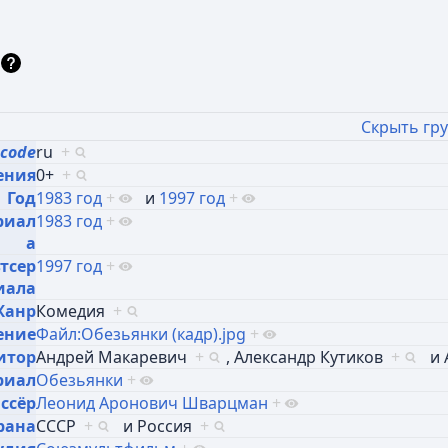
Скрыть гр
 code
ru
+
ения
0+
+
Год
1983 год
+
и
1997 год
+
риал
1983 год
+
а
тсер
1997 год
+
иала
Жанр
Комедия
+
ение
Файл:Обезьянки (кадр).jpg
+
итор
Андрей Макаревич
+
,
Александр Кутиков
+
и
риал
Обезьянки
+
ссёр
Леонид Аронович Шварцман
+
рана
СССР
+
и
Россия
+