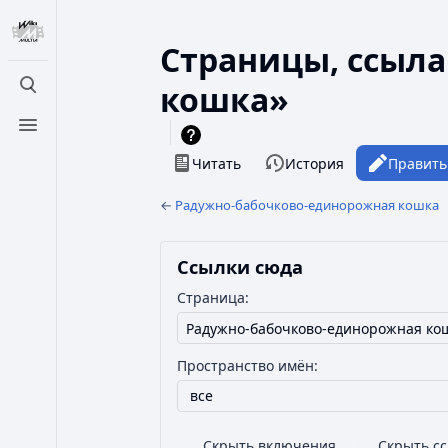
Страницы, ссыл
кошка»
Открыть поиск
Открыть меню
Просмотры
Читать
История
Править
←
Радужно-бабочково-единорожная кошка
Ссылки сюда
Страница:
Пространство имён:
все
Скрыть включения
Скрыть с