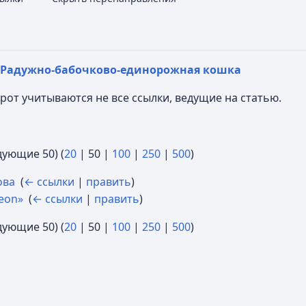
Радужно-бабочково-единорожная кошка
ирот учитываются не все ссылки, ведущие на статью.
дующие 50
) (
20
|
50
|
100
|
250
|
500
)
ова
‎
(
← ссылки
|
править
)
eon»
‎
(
← ссылки
|
править
)
дующие 50
) (
20
|
50
|
100
|
250
|
500
)