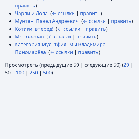
править
)
Чарли и Лола
‎
(
← ссылки
|
править
)
Мунтян, Павел Андреевич
‎
(
← ссылки
|
править
)
Котики, вперед!
‎
(
← ссылки
|
править
)
Mr. Freeman
‎
(
← ссылки
|
править
)
Категория:Мультфильмы Владимира
Пономарёва
‎
(
← ссылки
|
править
)
Просмотреть (
предыдущие 50
|
следующие 50
) (
20
|
50
|
100
|
250
|
500
)