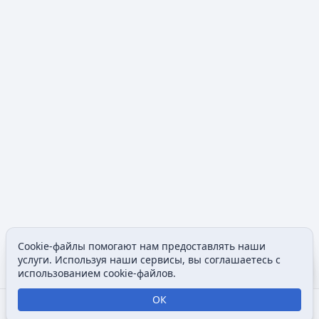
Cookie-файлы помогают нам предоставлять наши
Допол
услуги. Используя наши сервисы, вы соглашаетесь с
Просмотры
associated
использованием cookie-файлов.
ОК
Открыть поиск
Открыть меню
Отк