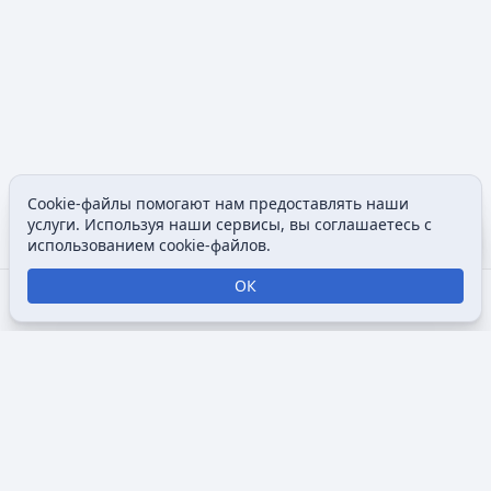
Cookie-файлы помогают нам предоставлять наши
Допол
услуги. Используя наши сервисы, вы соглашаетесь с
Просмотры
associated
использованием cookie-файлов.
ОК
Открыть поиск
Открыть меню
Отк
Викимультия (
англ.
Wikimultia
) — общедоступная интернет-
энциклопедия, посвященная анимации, созданная для