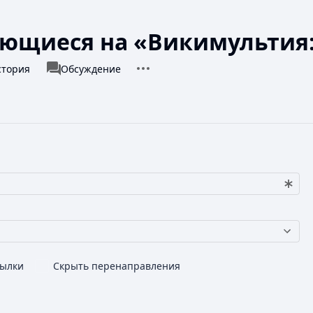
ающиеся на «Викимультия
Дополнительные действия
associated-pages
стория
Викимультия
Обсуждение
сылки
Скрыть перенаправления