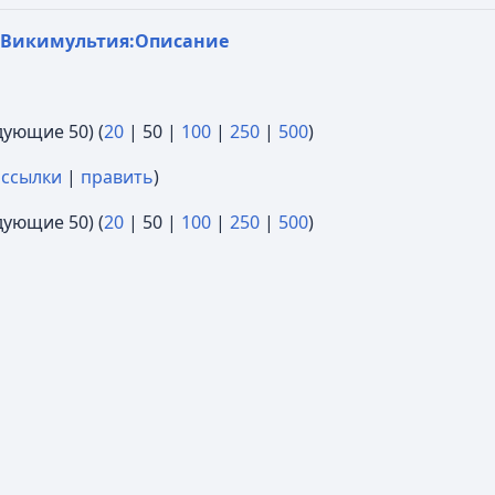
Викимультия:Описание
дующие 50
) (
20
|
50
|
100
|
250
|
500
)
 ссылки
|
править
)
дующие 50
) (
20
|
50
|
100
|
250
|
500
)