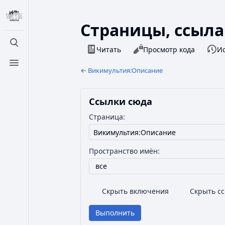
Страницы, ссыл
Открыть поиск
Просмотры
Читать
Просмотр кода
И
Открыть меню
←
Викимультия:Описание
Ссылки сюда
Страница:
Пространство имён:
все
Скрыть включения
Скрыть с
Выполнить